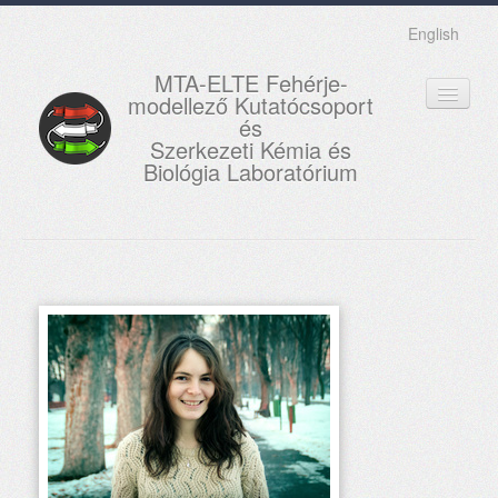
English
MTA-ELTE Fehérje-
modellező Kutatócsoport
és
Szerkezeti Kémia és
Biológia Laboratórium
FŐOLDAL
KUTATÁS
OKTATÁS
MUNKATÁRSAK
AKTUÁLIS
GALÉRIA
KAPCSOLAT