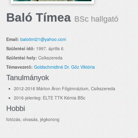
Baló Tímea
BSc hallgató
Email:
balotimi21@yahoo.com
Születési idő:
1997. április 6.
Születési hely:
Csíkszereda
Témavezető:
Goldschmidtné Dr. Gőz Viktória
Tanulmányok
2012-2016 Márton Áron Főgimnázium, Csíkszereda
2016-jelenleg: ELTE TTK Kémia BSc
Hobbi
fotózás, olvasás, jégkorong