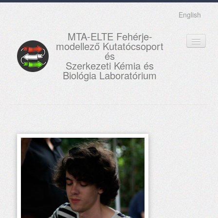
English
MTA-ELTE Fehérje-
modellező Kutatócsoport
és
Szerkezeti Kémia és
Biológia Laboratórium
FŐOLDAL
KUTATÁS
OKTATÁS
MUNKATÁRSAK
AKTUÁLIS
GALÉRIA
KAPCSOLAT