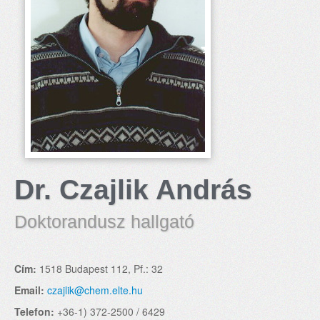
Dr. Czajlik András
Doktorandusz hallgató
Cím:
1518 Budapest 112, Pf.: 32
Email:
czajlik@chem.elte.hu
Telefon:
+36-1) 372-2500 / 6429