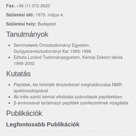
Fax:
+36 (1) 372-2620
Születési idő:
1975. május 4.
Születési hely:
Budapest
Tanulmányok
Semmelweis Orvostudományi Egyetem,
Gyógyszerésztudományi Kar 1993-1998
Eötvös Loránd Tudományegyetem, Kémiai Doktori Iskola
1999-2002
Kutatás
Peptidek, kis fehérjék térszerkezet meghatározása NMR
spektroszkópiával
Ab initio szintû kémiai eltolódás számolások peptidekben
β-aminosavat tartalmazó peptidek szerkezetének vizsgálata
Publikációk
Legfontosabb Publikációk