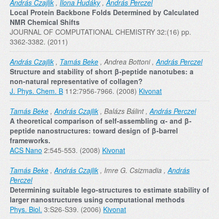
András Czajlik
,
Ilona Hudáky
,
András Perczel
Local Protein Backbone Folds Determined by Calculated
NMR Chemical Shifts
JOURNAL OF COMPUTATIONAL CHEMISTRY 32:(16) pp.
3362-3382. (2011)
András Czajlik
,
Tamás Beke
, Andrea Bottoni ,
András Perczel
Structure and stability of short β-peptide nanotubes: a
non-natural representative of collagen?
J. Phys. Chem. B
112:7956-7966. (2008)
Kivonat
Tamás Beke
,
András Czajlik
, Balázs Bálint ,
András Perczel
A theoretical comparison of self-assembling α- and β-
peptide nanostructures: toward design of β-barrel
frameworks.
ACS Nano
2:545-553. (2008)
Kivonat
Tamás Beke
,
András Czajlik
, Imre G. Csizmadia ,
András
Perczel
Determining suitable lego-structures to estimate stability of
larger nanostructures using computational methods
Phys. Biol.
3:S26-S39. (2006)
Kivonat