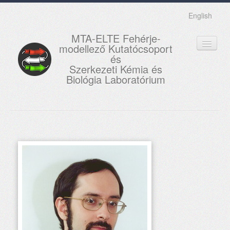
English
MTA-ELTE Fehérje-
modellező Kutatócsoport
és
Szerkezeti Kémia és
Biológia Laboratórium
FŐOLDAL
KUTATÁS
OKTATÁS
MUNKATÁRSAK
AKTUÁLIS
GALÉRIA
KAPCSOLAT