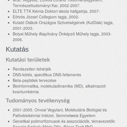
Természettudományi Kar, 2002-2007.
ELTE TTK Kémia Doktori iskola hallgatója, 2007-
Eötvös József Collegium tagja, 2002-
Kutató Diákok Országos Szövetségének (KutDiak) tagja,
2001-2003.
Bolyai Műhely Alapítvány Önképző Műhely tagja, 2003-
2006.
Kutatás
Kutatási területek
Rendezetlen fehérjék
DNS-kötés, specifikus DNS-felismerés
Beta-peptidek tervezése
Bioinformatika, molekuladinamika (MD), alkalmazott
kvantumkémia
Tudományos tevékenység
2001-2005. Orvosi Vegytani, Molekuláris Biológiai és
Pathobiokémiai Intézet, Semmelweis Egyetem
Genetikai polimorfizmusok és asszociációk, témavezetők:
Sasvári-Székely Mária DSc, Rónai Zsolt PhD