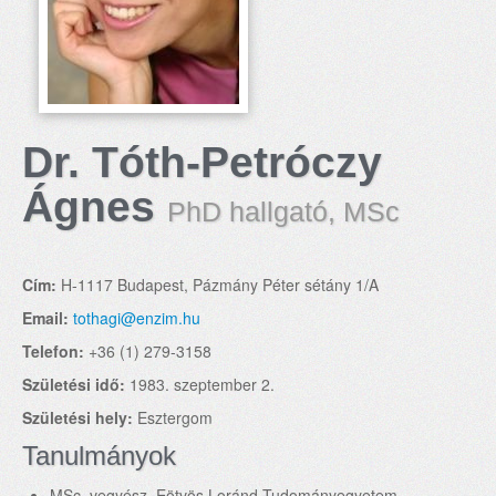
Dr. Tóth-Petróczy
Ágnes
PhD hallgató, MSc
Cím:
H-1117 Budapest, Pázmány Péter sétány 1/A
Email:
tothagi@enzim.hu
Telefon:
+36 (1) 279-3158
Születési idő:
1983. szeptember 2.
Születési hely:
Esztergom
Tanulmányok
MSc. vegyész, Eötvös Loránd Tudományegyetem,