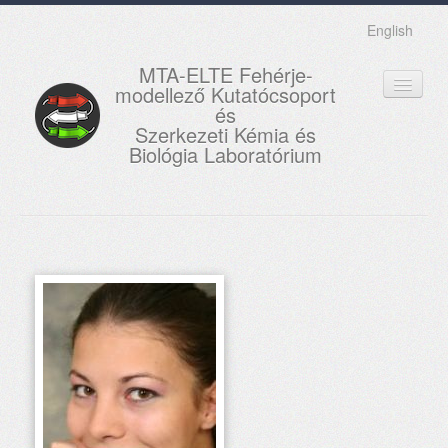
English
MTA-ELTE Fehérje-
modellező Kutatócsoport
és
Szerkezeti Kémia és
Biológia Laboratórium
FŐOLDAL
KUTATÁS
OKTATÁS
MUNKATÁRSAK
AKTUÁLIS
GALÉRIA
KAPCSOLAT