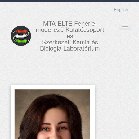
English
MTA-ELTE Fehérje-
modellező Kutatócsoport
és
Szerkezeti Kémia és
Biológia Laboratórium
FŐOLDAL
KUTATÁS
OKTATÁS
MUNKATÁRSAK
AKTUÁLIS
GALÉRIA
KAPCSOLAT