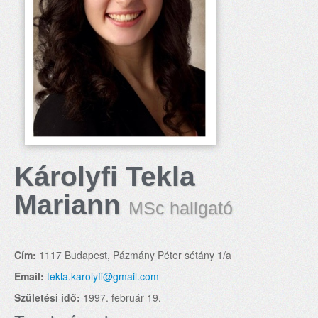
Károlyfi Tekla
Mariann
MSc hallgató
Cím:
1117 Budapest, Pázmány Péter sétány 1/a
Email:
tekla.karolyfi@gmail.com
Születési idő:
1997. február 19.