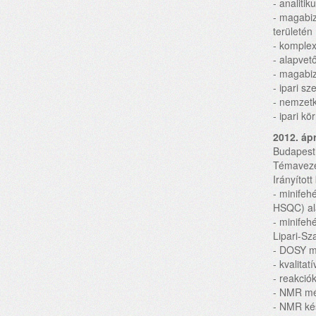
- analitik
- magabiz
területén
- komple
- alapve
- magabi
- ipari s
- nemzetk
- ipari k
2012. áp
Budapest
Témavezet
Irányítot
- minife
HSQC) al
- minifeh
Lipari-S
- DOSY m
- kvalita
- reakció
- NMR mé
- NMR kés