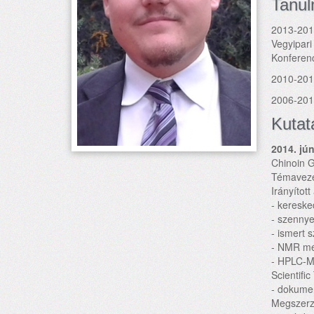
Tanu
2013-20
Vegyipari
Konferenci
2010-20
2006-201
Kutat
2014. jún
Chinoin G
Témavezet
Irányított
- kereske
- szennyez
- ismert 
- NMR mé
- HPLC-M
Scientif
- dokumen
Megszerz