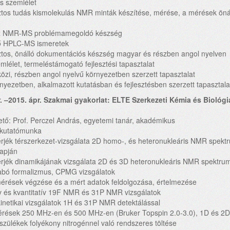
us szemlélet
tos tudás kismolekulás NMR minták készítése, mérése, a mérések önál
x NMR-MS problémamegoldó készség
tő HPLC-MS ismeretek
ztos, önálló dokumentációs készség magyar és részben angol nyelven
zemlélet, termeléstámogató fejlesztési tapasztalat
özi, részben angol nyelvű környezetben szerzett tapasztalat
örnyezetben, alkalmazott kutatásban és fejlesztésben szerzett tapasztal
r. –2015. ápr. Szakmai gyakorlat: ELTE Szerkezeti Kémia és Biológ
ő: Prof. Perczel András, egyetemi tanár, akadémikus
t kutatómunka
hérjék térszerkezet-vizsgálata 2D homo-, és heteronukleáris NMR sp
apján
érjék dinamikájának vizsgálata 2D és 3D heteronukleáris NMR spektrum
zabó formalizmus, CPMG vizsgálatok
érések végzése és a mért adatok feldolgozása, értelmezése
tív és kvantitatív 19F NMR és 31P NMR vizsgálatok
kinetikai vizsgálatok 1H és 31P NMR detektálással
rések 250 MHz-en és 500 MHz-en (Bruker Topspin 2.0-3.0), 1D és 2D
zülékek folyékony nitrogénnel való rendszeres töltése