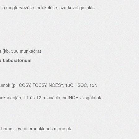
ló megtervezése, értékelése, szerkezetigazolás
at (kb. 500 munkaóra)
ia Laboratórium
ektrumok (pl. COSY, TOCSY, NOESY, 13C HSQC, 15N
ok alapján, T1 és T2 relaxáció, hetNOE vizsgálatok,
 homo-, és heteronukleáris mérések