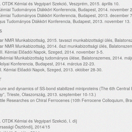
. OTDK Kémiai és Vegyipari Szekció, Veszprém, 2015. április 10.
Kémiai Tudományos Diákköri Konferencia, Budapest, 2014. november 2
Kémiai Tudományos Diákköri Konferencia, Budapest, 2013. december 7
gus Tudományos Diákköri Konferencia, Budapest, 2013. november 13.
s
r NMR Munkabizottság, 2015. tavaszi munkabizottsági ülés, Balatonsz
r NMR Munkabizottság, 2014. őszi munkabizottsági ülés, Balatonszem
I. Kémiai Előadói Napok, Szeged, 2014. november 3-5.
dkémiai Munkabizottság tudományos ülése, Balatonszemes, 2014. máj
Bolyai Konferencia, Budapest, 2014. március 22-23.
. Kémiai Előadói Napok, Szeged, 2013. október 28-30.
r
ture and dynamics of SS-bond stabilized miniproteins (The 6th Centra
gy”, Trieste, Olaszország, 2013. szeptember 10-13.)
tile Researches on Chiral Ferrocenes (10th Ferrocene Colloquium, Br
. OTDK Kémiai és Vegyipari Szekció, I. díj
rsasági Ösztöndíj, 2014/15