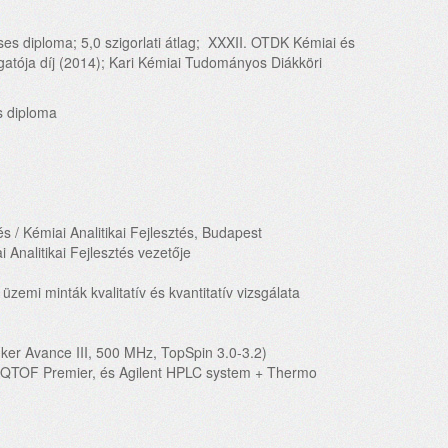
s diploma; 5,0 szigorlati átlag; XXXII. OTDK Kémiai és
llgatója díj (2014); Kari Kémiai Tudományos Diákköri
s diploma
 / Kémiai Analitikai Fejlesztés, Budapest
 Analitikai Fejlesztés vezetője
üzemi minták kvalitatív és kvantitatív vizsgálata
er Avance III, 500 MHz, TopSpin 3.0-3.2)
 QTOF Premier, és Agilent HPLC system + Thermo