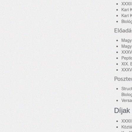
XXXII
Kari 
Kari 
Bioló
Előadá
Magya
Magya
XXXVI
Pepti
XIX. 
XXXVI
Poszte
Struc
Biolo
Versa
Díjak
XXXII
Köztá