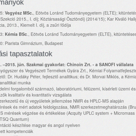
lmányok
15:
Vegyész MSc.
, Eötvös Loránd Tudományegyetem (ELTE); kitüntetése
 Szekció 2015., I. díj; Köztársasági Ösztöndíj (2014/15); Kar Kiváló Ha
a, 2013., Kiemelt I. díj, a zsűri fődíja
13:
Kémia BSc
., Eötvös Loránd Tudományegyetem (ELTE), kitüntetése
0: Piarista Gimnázium, Budapest
ási tapasztalatok
. –2015. jún. Szakmai gyakorlat: Chinoin Zrt. - a SANOFI vállalata
yógyszer és Vegyészeti Termékek Gyára Zrt., Kémiai Folyamatfejlesztés
ő: Dr. Hudáky Péter, fejlesztő analitikus; és Dr. Morvai Miklós, a Kémiai
 analitikai munka
delmi forgalomból származó, laboratóriumi, félüzemi, kísérleti üzemi és 
ők kvalitatív és kvantitatív vizsgálata
szerkezetű és új vegyületek jellemzése NMR és HPLC-MS alapján
rések és mért adatok feldolgozása, NMR szerkezetmeghatározás (Bruk
S mérések végzése és értékelése (Acquity UPLC system + Micromass
ic TSQ Quantum)
táció készítése magyar és angol nyelven
ett kompetenciák