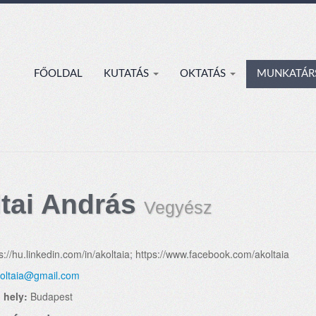
FŐOLDAL
KUTATÁS
OKTATÁS
MUNKATÁR
ltai András
Vegyész
s://hu.linkedin.com/in/akoltaia; https://www.facebook.com/akoltaia
oltaia@gmail.com
 hely:
Budapest