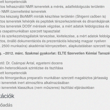
ett kompetenciák
tos felhasználói NMR ismeretek a mérés, adatfeldolgozás területén
ő NMR üzemeltetési ismeretek
tos készség BioNMR minták készítése területén (Shigemi csőben is)
tos ismeretek fehérjék és peptidek térszerkezetének és dinamikájának
tos ismeretek DOSY mérések végzése, a mért adatok feldolgozása és 
és csapatmunkában szerzett tapasztalat
kai és szerkezetvizsgálatok tervezése, kivitelezése, a mért adatok feldo
tos, önálló dokumentációs és prezentációs készség magyar nyelven
b. 2500 munkaóra) akadémiai környezetben, alapkutatásban szerzett ta
g. –2012. márc. Szakmai gyakorlat: ELTE Szervetlen Kémiai Tanszé
tő: Dr. Csámpai Antal, egyetemi docens
cén-heterociklusok szintézise és tisztítása
ett kompetenciák
 és fémorganikus preparatív munkában szerzett magabiztos jártasság
ő ismeretek inert atmoszféra alkalmazásában
ő ismeretek klasszikus (nem műszeres) tisztítási eljárásokban
kációk
lőadás