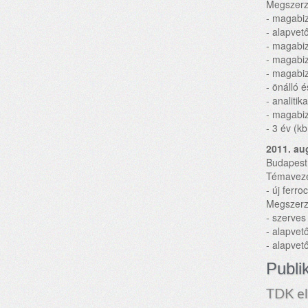
Megszerz
- magabiz
- alapvet
- magabiz
- magabiz
- magabiz
- önálló 
- analiti
- magabiz
- 3 év (k
2011. au
Budapest
Témaveze
- új ferro
Megszerz
- szerves
- alapvet
- alapvet
Publi
TDK e