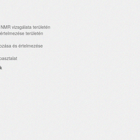
 NMR vizsgálata területén
értelmezése területén
lgozása és értelmezése
pasztalat
k