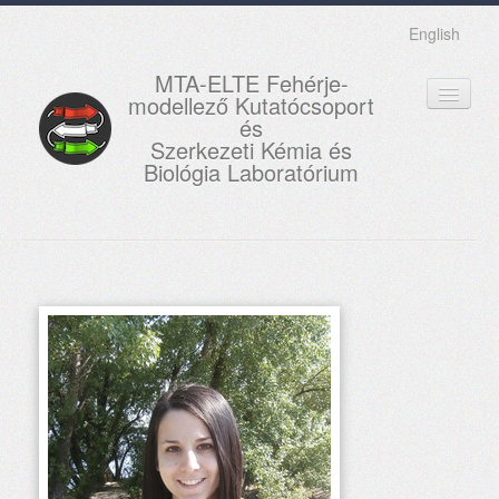
English
MTA-ELTE Fehérje-
modellező Kutatócsoport
és
Szerkezeti Kémia és
Biológia Laboratórium
FŐOLDAL
KUTATÁS
OKTATÁS
MUNKATÁRSAK
AKTUÁLIS
GALÉRIA
KAPCSOLAT