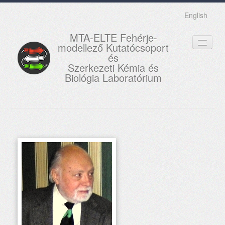
English
MTA-ELTE Fehérje-
modellező Kutatócsoport
és
Szerkezeti Kémia és
Biológia Laboratórium
FŐOLDAL
KUTATÁS
OKTATÁS
MUNKATÁRSAK
AKTUÁLIS
GALÉRIA
KAPCSOLAT