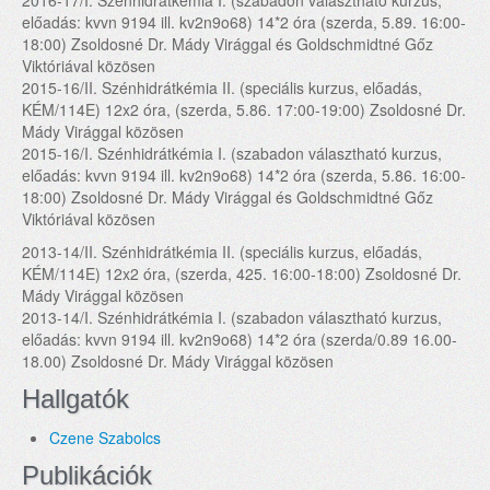
2016-17/I. Szénhidrátkémia I. (szabadon választható kurzus,
előadás: kvvn 9194 ill. kv2n9o68) 14*2 óra (szerda, 5.89. 16:00-
18:00) Zsoldosné Dr. Mády Virággal és Goldschmidtné Gőz
Viktóriával közösen
2015-16/II. Szénhidrátkémia II. (speciális kurzus, előadás,
KÉM/114E) 12x2 óra, (szerda, 5.86. 17:00-19:00) Zsoldosné Dr.
Mády Virággal közösen
2015-16/I. Szénhidrátkémia I. (szabadon választható kurzus,
előadás: kvvn 9194 ill. kv2n9o68) 14*2 óra (szerda, 5.86. 16:00-
18:00) Zsoldosné Dr. Mády Virággal és Goldschmidtné Gőz
Viktóriával közösen
2013-14/II. Szénhidrátkémia II. (speciális kurzus, előadás,
KÉM/114E) 12x2 óra, (szerda, 425. 16:00-18:00) Zsoldosné Dr.
Mády Virággal közösen
2013-14/I. Szénhidrátkémia I. (szabadon választható kurzus,
előadás: kvvn 9194 ill. kv2n9o68) 14*2 óra (szerda/0.89 16.00-
18.00) Zsoldosné Dr. Mády Virággal közösen
Hallgatók
Czene Szabolcs
Publikációk