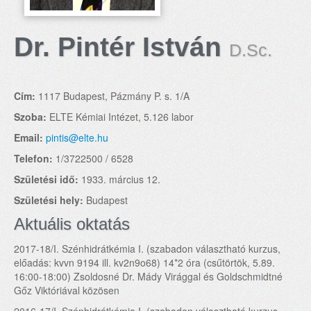
Dr. Pintér István
D.Sc.
Cím:
1117 Budapest, Pázmány P. s. 1/A
Szoba:
ELTE Kémiai Intézet, 5.126 labor
Email:
pintis@elte.hu
Telefon:
1/3722500 / 6528
Születési idő:
1933. március 12.
Születési hely:
Budapest
Aktuális oktatás
2017-18/I. Szénhidrátkémia I. (szabadon választható kurzus,
előadás: kvvn 9194 ill. kv2n9o68) 14*2 óra (csűtörtök, 5.89.
16:00-18:00) Zsoldosné Dr. Mády Virággal és Goldschmidtné
Gőz Viktóriával közösen