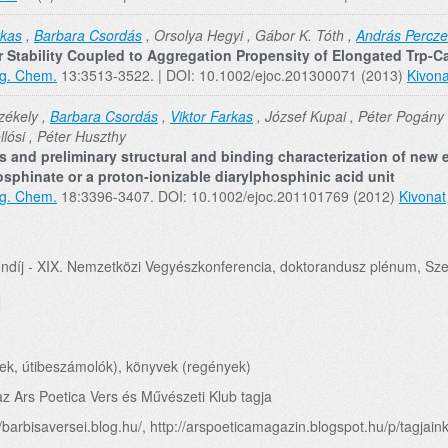
rkas
,
Barbara Csordás
, Orsolya Hegyi , Gábor K. Tóth ,
András Percze
 Stability Coupled to Aggregation Propensity of Elongated Trp-C
rg. Chem.
13:3513-3522. | DOI: 10.1002/ejoc.201300071 (2013)
Kivona
zékely ,
Barbara Csordás
,
Viktor Farkas
, József Kupai , Péter Pogány
llósi , Péter Huszthy
s and preliminary structural and binding characterization of new 
osphinate or a proton-ionizable diarylphosphinic acid unit
rg. Chem.
18:3396-3407. DOI: 10.1002/ejoc.201101769 (2012)
Kivonat
ndíj - XIX. Nemzetközi Vegyészkonferencia, doktorandusz plénum, Sz
sek, útibeszámolók), könyvek (regények)
az Ars Poetica Vers és Művészeti Klub tagja
/barbisaversei.blog.hu/, http://arspoeticamagazin.blogspot.hu/p/tagjain