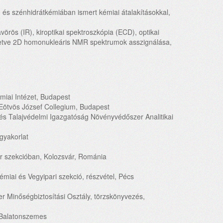
és szénhidrátkémiában ismert kémiai átalakításokkal,
avörös (IR), kiroptikai spektroszkópia (ECD), optikai
illetve 2D homonukleáris NMR spektrumok asszignálása,
iai Intézet, Budapest
E Eötvös József Collegium, Budapest
és Talajvédelmi Igazgatóság Növényvédőszer Analitikai
gyakorlat
r szekcióban, Kolozsvár, Románia
miai és Vegyipari szekció, részvétel, Pécs
r Minőségbiztosítási Osztály, törzskönyvezés,
, Balatonszemes