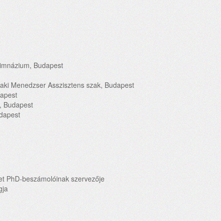
 Gimnázium, Budapest
zaki Menedzser Asszisztens szak, Budapest
apest
, Budapest
udapest
let PhD-beszámolóinak szervezője
gja