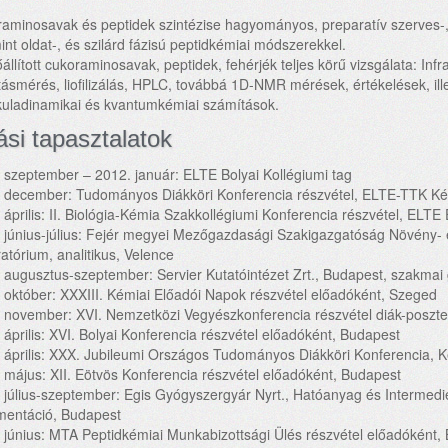
aminosavak és peptidek szintézise hagyományos, preparatív szerves-, 
int oldat-, és szilárd fázisú peptidkémiai módszerekkel.
őállított cukoraminosavak, peptidek, fehérjék teljes körű vizsgálata: Infr
tásmérés, liofilizálás, HPLC, továbbá 1D-NMR mérések, értékelések, 
uladinamikai és kvantumkémiai számítások.
ási tapasztalatok
 szeptember – 2012. január: ELTE Bolyai Kollégiumi tag
 december: Tudományos Diákköri Konferencia részvétel, ELTE-TTK Kém
 április: II. Biológia-Kémia Szakkollégiumi Konferencia részvétel, ELT
 június-július: Fejér megyei Mezőgazdasági Szakigazgatóság Növény- 
atórium, analitikus, Velence
 augusztus-szeptember: Servier Kutatóintézet Zrt., Budapest, szakmai 
 október: XXXIII. Kémiai Előadói Napok részvétel előadóként, Szeged
 november: XVI. Nemzetközi Vegyészkonferencia részvétel diák-poszte
 április: XVI. Bolyai Konferencia részvétel előadóként, Budapest
 április: XXX. Jubileumi Országos Tudományos Diákköri Konferencia, Ké
 május: XII. Eötvös Konferencia részvétel előadóként, Budapest
 július-szeptember: Egis Gyógyszergyár Nyrt., Hatóanyag és Intermedie
entáció, Budapest
 június: MTA Peptidkémiai Munkabizottsági Ülés részvétel előadóként