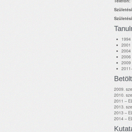
Telefon:
Születési
Születési
Tanu
1994 
2001 
2004 
2006 
2009 
2011-
Betölt
2009. sze
2010. sze
2011 – E
2013. sz
2013 – EL
2014 – E
Kutat