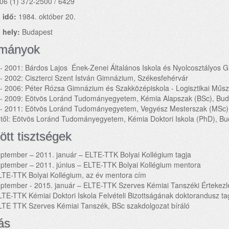
06 (1) 372-2500 / 6429
 idő:
1984. október 20.
 hely:
Budapest
lmányok
- 2001: Bárdos Lajos Ének-Zenei Általános Iskola és Nyolcosztályos
- 2002: Ciszterci Szent István Gimnázium, Székesfehérvár
- 2006: Péter Rózsa Gimnázium és Szakközépiskola - Logisztikai Műs
- 2009: Eötvös Loránd Tudományegyetem, Kémia Alapszak (BSc), Bud
- 2011: Eötvös Loránd Tudományegyetem, Vegyész Mesterszak (MSc)
től: Eötvös Loránd Tudományegyetem, Kémia Doktori Iskola (PhD), B
ött tisztségek
ptember – 2011. január – ELTE-TTK Bolyai Kollégium tagja
ptember – 2011. június – ELTE-TTK Bolyai Kollégium mentora
LTE-TTK Bolyai Kollégium, az év mentora cím
eptember - 2015. január – ELTE-TTK Szerves Kémiai Tanszéki Értekez
TE-TTK Kémiai Doktori Iskola Felvételi Bizottságának doktorandusz ta
LTE TTK Szerves Kémiai Tanszék, BSc szakdolgozat bíráló
ás