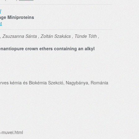
l
age Miniproteins
t
 , Zsuzsanna Sánta , Zoltán Szakács , Tünde Tóth ,
enantiopure crown ethers containing an alkyl
erves kémia és Biokémia Szekció, Nagybánya, Románia
k-muvei.html