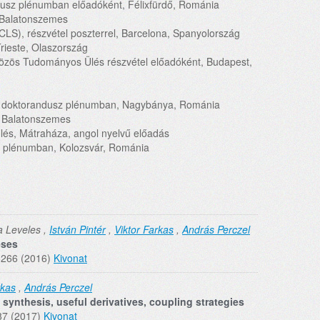
dusz plénumban előadóként, Félixfürdő, Románia
, Balatonszemes
CLS), részvétel poszterrel, Barcelona, Spanyolország
rieste, Olaszország
Közös Tudományos Ülés részvétel előadóként, Budapest,
dó doktorandusz plénumban, Nagybánya, Románia
, Balatonszemes
lés, Mátraháza, angol nyelvű előadás
z plénumban, Kolozsvár, Románia
a Leveles ,
István Pintér
,
Viktor Farkas
,
András Perczel
eses
8266 (2016)
Kivonat
rkas
,
András Perczel
synthesis, useful derivatives, coupling strategies
87 (2017)
Kivonat