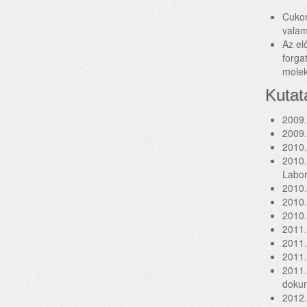
Cukor
valam
Az el
forga
molek
Kutat
2009.
2009.
2010.
2010.
Labor
2010.
2010.
2010.
2011.
2011.
2011.
2011.
dokum
2012.