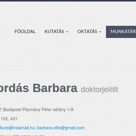
FŐOLDAL
KUTATÁS
OKTATÁS
MUNKATÁR
ordás Barbara
doktorjelölt
7 Budapest Pázmány Péter sétány 1/A
.102, 431
lture@indamail.hu; barbara.elte@gmail.com