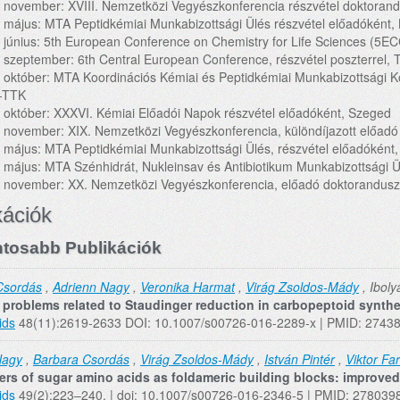
 november: XVIII. Nemzetközi Vegyészkonferencia részvétel doktoran
 május: MTA Peptidkémiai Munkabizottsági Ülés részvétel előadóként
 június: 5th European Conference on Chemistry for Life Sciences (5EC
 szeptember: 6th Central European Conference, részvétel poszterrel, T
 október: MTA Koordinációs Kémiai és Peptidkémiai Munkabizottsági 
-TTK
 október: XXXVI. Kémiai Előadói Napok részvétel előadóként, Szeged
 november: XIX. Nemzetközi Vegyészkonferencia, különdíjazott előa
 május: MTA Peptidkémiai Munkabizottsági Ülés, részvétel előadóként
 május: MTA Szénhidrát, Nukleinsav és Antibiotikum Munkabizottsági Ü
 november: XX. Nemzetközi Vegyészkonferencia, előadó doktorandus
kációk
tosabb Publikációk
Csordás
,
Adrienn Nagy
,
Veronika Harmat
,
Virág Zsoldos-Mády
, Iboly
f problems related to Staudinger reduction in carbopeptoid synth
ids
48(11):2619-2633 DOI: 10.1007/s00726-016-2289-x | PMID: 2743
Nagy
,
Barbara Csordás
,
Virág Zsoldos-Mády
,
István Pintér
,
Viktor Fa
ers of sugar amino acids as foldameric building blocks: improved 
ids
49(2):223–240. | doi: 10.1007/s00726-016-2346-5 | PMID: 278039