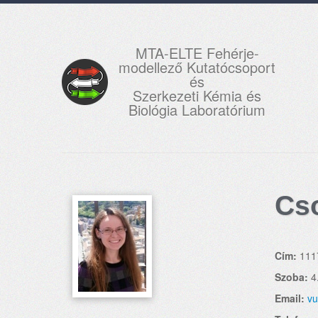
MTA-ELTE Fehérje-
modellező Kutatócsoport
és
Szerkezeti Kémia és
Biológia Laboratórium
Cs
Cím:
111
Szoba:
4
Email:
vu