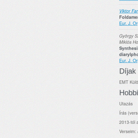
Viktor Fa
Foldamer
Eur. J. O
György S
Miklós Ho
Synthesi
diarylph
Eur. J. O
Díjak
EMT Külö
Hobbi
Utazás
Írás (ver
2013-tól 
Verseim: 