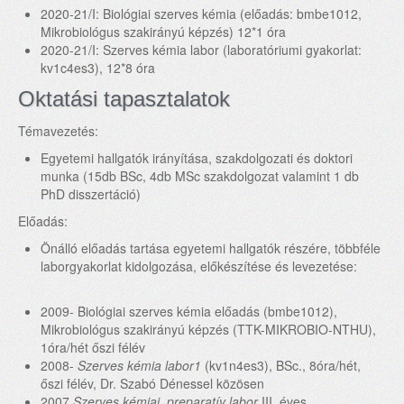
2020-21/I: Biológiai szerves kémia (előadás: bmbe1012,
Mikrobiológus szakirányú képzés) 12*1 óra
2020-21/I: Szerves kémia labor (laboratóriumi gyakorlat:
kv1c4es3), 12*8 óra
Oktatási tapasztalatok
Témavezetés:
Egyetemi hallgatók irányítása, szakdolgozati és doktori
munka (15db BSc, 4db MSc szakdolgozat valamint 1 db
PhD disszertáció)
Előadás:
Önálló előadás tartása egyetemi hallgatók részére, többféle
laborgyakorlat kidolgozása, előkészítése és levezetése:
2009- Biológiai szerves kémia előadás (bmbe1012),
Mikrobiológus szakirányú képzés (TTK-MIKROBIO-NTHU),
1óra/hét őszi félév
2008-
Szerves kémia labor1
(kv1n4es3), BSc., 8óra/hét,
őszi félév, Dr. Szabó Dénessel közösen
2007
Szerves kémiai, preparatív labor
III. éves