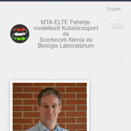
English
MTA-ELTE Fehérje-
modellező Kutatócsoport
és
Szerkezeti Kémia és
Biológia Laboratórium
FŐOLDAL
KUTATÁS
OKTATÁS
MUNKATÁRSAK
AKTUÁLIS
GALÉRIA
KAPCSOLAT