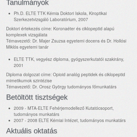
Tanulmányok
Ph.D. ELTE TTK Kémia Doktori Iskola, Kiroptikai
Szerkezetvizsgáló Laboratórium, 2007
Doktori értekezés címe: Koronaéter és ciklopeptid alapú
komplexek vizsgálata
Témavezető: Dr. Majer Zsuzsa egyetemi docens és Dr. Hollósi
Miklós egyetemi tanár
ELTE TTK, vegyész diploma, gyógyszerkutatói szakirány,
2001
Diploma dolgozat címe: Opioid analóg peptidek és ciklopeptid
mimetikumok szintézise
Témavezető: Dr. Orosz György tudományos főmunkatárs
Betöltött tisztségek
2009 - MTA-ELTE Fehérjemodellező Kutatócsoport,
tudományos munkatárs
2007 - 2008 ELTE Kémiai Intézet, tudományos munkatárs
Aktuális oktatás