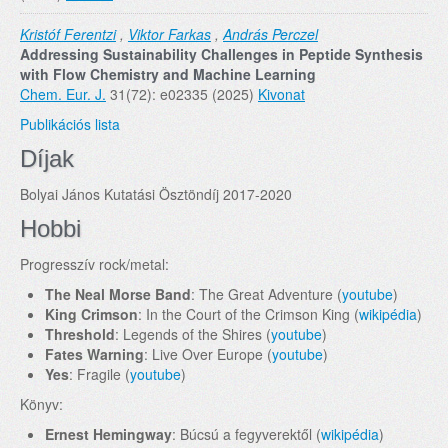
Kristóf Ferentzi
,
Viktor Farkas
,
András Perczel
Addressing Sustainability Challenges in Peptide Synthesis
with Flow Chemistry and Machine Learning
Chem. Eur. J.
31(72): e02335 (2025)
Kivonat
Publikációs lista
Díjak
Bolyai János Kutatási Ösztöndíj 2017-2020
Hobbi
Progresszív rock/metal:
The Neal Morse Band
: The Great Adventure (
youtube
)
King Crimson
: In the Court of the Crimson King (
wikipédia
)
Threshold
: Legends of the Shires (
youtube
)
Fates Warning
: Live Over Europe (
youtube
)
Yes
: Fragile (
youtube
)
Könyv:
Ernest Hemingway
: Búcsú a fegyverektől (
wikipédia
)