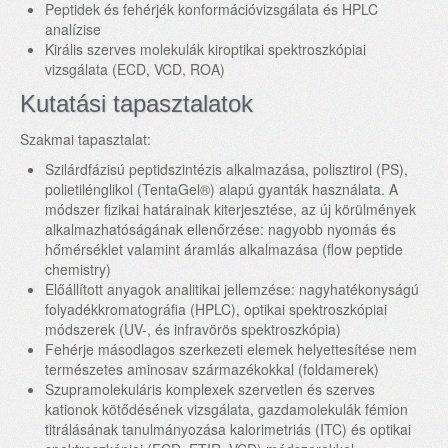
Peptidek és fehérjék konformációvizsgálata és HPLC
analízise
Királis szerves molekulák kiroptikai spektroszkópiai
vizsgálata (ECD, VCD, ROA)
Kutatási tapasztalatok
Szakmai tapasztalat:
Szilárdfázisú peptidszintézis alkalmazása, polisztirol (PS),
polietilénglikol (TentaGel®) alapú gyanták használata. A
módszer fizikai határainak kiterjesztése, az új körülmények
alkalmazhatóságának ellenőrzése: nagyobb nyomás és
hőmérséklet valamint áramlás alkalmazása (flow peptide
chemistry)
Előállított anyagok analitikai jellemzése: nagyhatékonyságú
folyadékkromatográfia (HPLC), optikai spektroszkópiai
módszerek (UV-, és infravörös spektroszkópia)
Fehérje másodlagos szerkezeti elemek helyettesítése nem
természetes aminosav származékokkal (foldamerek)
Szupramolekuláris komplexek szervetlen és szerves
kationok kötődésének vizsgálata, gazdamolekulák fémion
titrálásának tanulmányozása kalorimetriás (ITC) és optikai