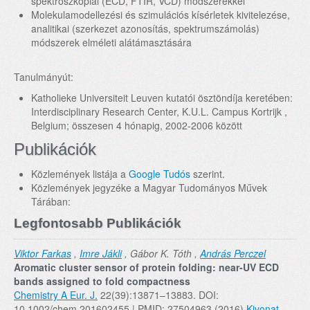
spektroszkópiai (ECD, FTIR, VCD) módszerekkel
Molekulamodellezési és szimulációs kísérletek kivitelezése,
analitikai (szerkezet azonosítás, spektrumszámolás)
módszerek elméleti alátámasztására
Tanulmányút:
Katholieke Universiteit Leuven kutatói ösztöndíja keretében:
Interdisciplinary Research Center, K.U.L. Campus Kortrijk ,
Belgium; összesen 4 hónapig, 2002-2006 között
Publikációk
Közlemények listája a
Google Tudós
szerint.
Közlemények jegyzéke a Magyar Tudományos Művek
Tárában:
Legfontosabb Publikációk
Viktor Farkas
,
Imre Jákli
, Gábor K. Tóth ,
András Perczel
Aromatic cluster sensor of protein folding: near-UV ECD
bands assigned to fold compactness
Chemistry A Eur. J.
22(39):13871–13883. DOI:
10.1002/chem.201602455 | PMID: 27504963 (2016)
Kivonat