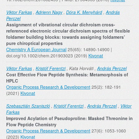
Viktor Farkas
,
Adrienn Nagy
,
Dóra K. Menyhárd
,
András
Perczel
Assignment of vibrational circular dichroism cross-
referenced electronic circular dichroism spectra of flexible
foldamer building blocks: towards assigning foldamers’
pure chiroptical properties
Chemistry A European Journal
25(65): 14890-14900 |
doi.org/10.1002/chem.201903023 (2019)
Kivonat
Viktor Farkas
,
Kristóf Ferentzi
, Kata Horváti ,
András Perczel
Cost Effective Flow Peptide Synthesis: Metamorphosis of
HPLC
Organic Process Research & Development
25(2): 182-191
(2021)
Kivonat
Szebasztián Szaniszló
,
Kristóf Ferentzi
,
András Perczel
,
Viktor
Farkas
Improved Acylation of Pseudoproline: Masked Threonine in
Flow Peptide Chemistry
Organic Process Research & Development
27(6): 1053-1060
(2023)
Kivonat