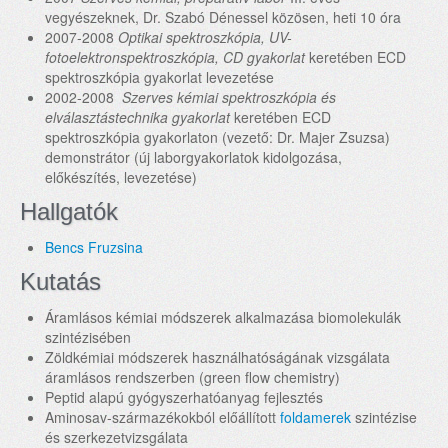
vegyészeknek, Dr. Szabó Dénessel közösen, heti 10 óra
2007-2008
Optikai spektroszkópia, UV-
fotoelektronspektroszkópia, CD gyakorlat
keretében ECD
spektroszkópia gyakorlat levezetése
2002-2008
Szerves kémiai spektroszkópia és
elválasztástechnika gyakorlat
keretében ECD
spektroszkópia gyakorlaton (vezető: Dr. Majer Zsuzsa)
demonstrátor (új laborgyakorlatok kidolgozása,
előkészítés, levezetése)
Hallgatók
Bencs Fruzsina
Kutatás
Áramlásos kémiai módszerek alkalmazása biomolekulák
szintézisében
Zöldkémiai módszerek használhatóságának vizsgálata
áramlásos rendszerben (green flow chemistry)
Peptid alapú gyógyszerhatóanyag fejlesztés
Aminosav-származékokból előállított
foldamerek
szintézise
és szerkezetvizsgálata