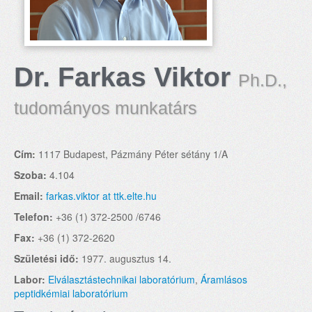
Dr. Farkas Viktor
Ph.D.,
tudományos munkatárs
Cím:
1117 Budapest, Pázmány Péter sétány 1/A
Szoba:
4.104
Email:
farkas.viktor at ttk.elte.hu
Telefon:
+36 (1) 372-2500 /6746
Fax:
+36 (1) 372-2620
Születési idő:
1977. augusztus 14.
Labor:
Elválasztástechnikai laboratórium
,
Áramlásos
peptidkémiai laboratórium