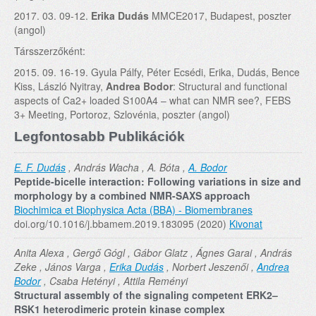
2017. 03. 09-12.
Erika Dudás
MMCE2017, Budapest, poszter
(angol)
Társszerzőként:
2015. 09. 16-19. Gyula Pálfy, Péter Ecsédi, Erika, Dudás, Bence
Kiss, László Nyitray,
Andrea Bodor
: Structural and functional
aspects of Ca2+ loaded S100A4 – what can NMR see?, FEBS
3+ Meeting, Portoroz, Szlovénia, poszter (angol)
Legfontosabb Publikációk
E. F. Dudás
, András Wacha , A. Bóta ,
A. Bodor
Peptide-bicelle interaction: Following variations in size and
morphology by a combined NMR-SAXS approach
Biochimica et Biophysica Acta (BBA) - Biomembranes
doi.org/10.1016/j.bbamem.2019.183095 (2020)
Kivonat
Anita Alexa , Gergő Gógl , Gábor Glatz , Ágnes Garai , András
Zeke , János Varga ,
Erika Dudás
, Norbert Jeszenői ,
Andrea
Bodor
, Csaba Hetényi , Attila Reményi
Structural assembly of the signaling competent ERK2–
RSK1 heterodimeric protein kinase complex