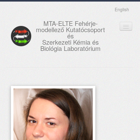
English
MTA-ELTE Fehérje-
modellező Kutatócsoport
és
Szerkezeti Kémia és
Biológia Laboratórium
FŐOLDAL
KUTATÁS
OKTATÁS
MUNKATÁRSAK
AKTUÁLIS
GALÉRIA
KAPCSOLAT