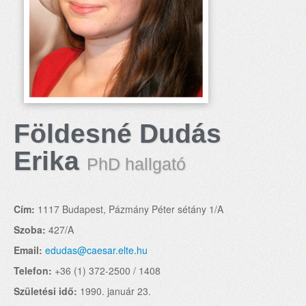
Földesné Dudás
Erika
PhD hallgató
Cím:
1117 Budapest, Pázmány Péter sétány 1/A
Szoba:
427/A
Email:
edudas@caesar.elte.hu
Telefon:
+36 (1) 372-2500 / 1408
Születési idő:
1990. január 23.