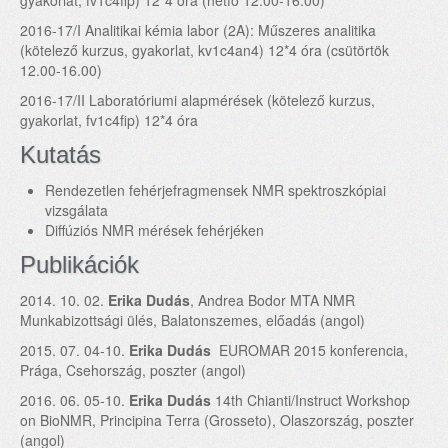
gyakorlat, fv1c4fip) 12*4 óra (hétfő 12.00-16.00)
2016-17/I Analitikai kémia labor (2A): Műszeres analitika
(kötelező kurzus, gyakorlat, kv1c4an4) 12*4 óra (csütörtök
12.00-16.00)
2016-17/II Laboratóriumi alapmérések (kötelező kurzus,
gyakorlat, fv1c4fip) 12*4 óra
Kutatás
Rendezetlen fehérjefragmensek NMR spektroszkópiai
vizsgálata
Diffúziós NMR mérések fehérjéken
Publikációk
2014. 10. 02.
Erika Dudás
, Andrea Bodor MTA NMR
Munkabizottsági ülés, Balatonszemes, előadás (angol)
2015. 07. 04-10.
Erika Dudás
EUROMAR 2015 konferencia,
Prága, Csehország, poszter (angol)
2016. 06. 05-10.
Erika Dudás
14th Chianti/Instruct Workshop
on BioNMR, Principina Terra (Grosseto), Olaszország, poszter
(angol)