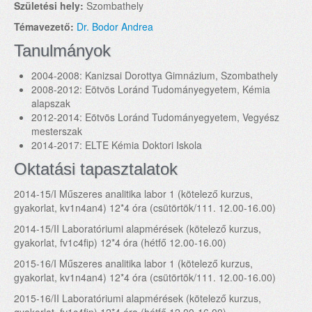
Születési hely:
Szombathely
Témavezető:
Dr. Bodor Andrea
Tanulmányok
2004-2008: Kanizsai Dorottya Gimnázium, Szombathely
2008-2012: Eötvös Loránd Tudományegyetem, Kémia
alapszak
2012-2014: Eötvös Loránd Tudományegyetem, Vegyész
mesterszak
2014-2017: ELTE Kémia Doktori Iskola
Oktatási tapasztalatok
2014-15/I Műszeres analitika labor 1 (kötelező kurzus,
gyakorlat, kv1n4an4) 12*4 óra (csütörtök/111. 12.00-16.00)
2014-15/II Laboratóriumi alapmérések (kötelező kurzus,
gyakorlat, fv1c4fip) 12*4 óra (hétfő 12.00-16.00)
2015-16/I Műszeres analitika labor 1 (kötelező kurzus,
gyakorlat, kv1n4an4) 12*4 óra (csütörtök/111. 12.00-16.00)
2015-16/II Laboratóriumi alapmérések (kötelező kurzus,