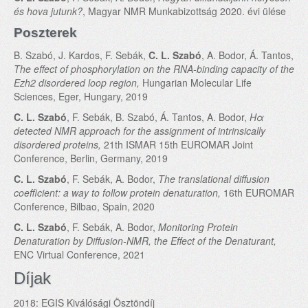
és hova jutunk?
, Magyar NMR Munkabizottság 2020. évi ülése
Poszterek
B. Szabó, J. Kardos, F. Sebák,
C. L. Szabó
, A. Bodor, Á. Tantos,
The effect of phosphorylation on the RNA-binding capacity of the
Ezh2 disordered loop region,
Hungarian Molecular Life
Sciences, Eger, Hungary, 2019
C. L. Szabó
, F. Sebák, B. Szabó, Á. Tantos, A. Bodor,
Hα
detected NMR approach for the assignment of intrinsically
disordered proteins,
21th ISMAR 15th EUROMAR Joint
Conference, Berlin, Germany, 2019
C. L. Szabó
, F. Sebák, A. Bodor,
The translational diffusion
coefficient: a way to follow protein denaturation,
16th EUROMAR
Conference, Bilbao, Spain, 2020
C. L. Szabó
, F. Sebák, A. Bodor,
Monitoring Protein
Denaturation by Diffusion-NMR, the Effect of the Denaturant,
ENC Virtual Conference, 2021
Díjak
2018: EGIS Kiválósági Ösztöndíj