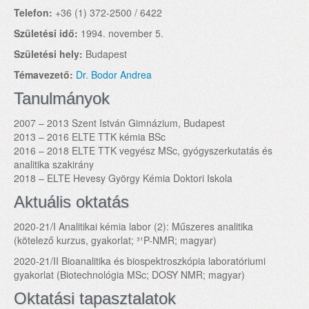
Telefon:
+36 (1) 372-2500 / 6422
Születési idő:
1994. november 5.
Születési hely:
Budapest
Témavezető:
Dr. Bodor Andrea
Tanulmányok
2007 – 2013 Szent István Gimnázium, Budapest
2013 – 2016 ELTE TTK kémia BSc
2016 – 2018 ELTE TTK vegyész MSc, gyógyszerkutatás és
analitika szakirány
2018 – ELTE Hevesy György Kémia Doktori Iskola
Aktuális oktatás
2020-21/I Analitikai kémia labor (2): Műszeres analitika
(kötelező kurzus, gyakorlat; ³¹P-NMR; magyar)
2020-21/II Bioanalitika és biospektroszkópia laboratóriumi
gyakorlat (Biotechnológia MSc; DOSY NMR; magyar)
Oktatási tapasztalatok