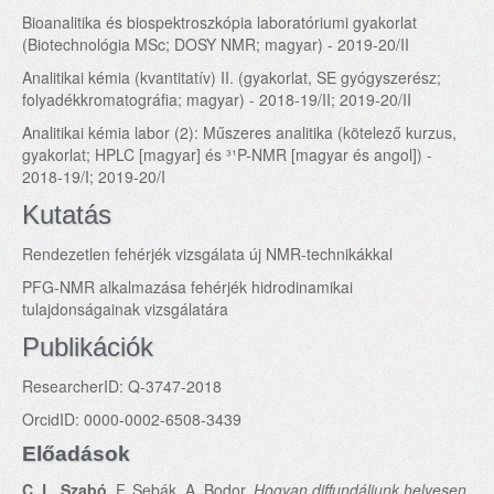
Bioanalitika és biospektroszkópia laboratóriumi gyakorlat
(Biotechnológia MSc; DOSY NMR; magyar) - 2019-20/II
Analitikai kémia (kvantitatív) II. (gyakorlat, SE gyógyszerész;
folyadékkromatográfia; magyar) - 2018-19/II; 2019-20/II
Analitikai kémia labor (2): Műszeres analitika (kötelező kurzus,
gyakorlat; HPLC [magyar] és ³¹P-NMR [magyar és angol]) -
2018-19/I; 2019-20/I
Kutatás
Rendezetlen fehérjék vizsgálata új NMR-technikákkal
PFG-NMR alkalmazása fehérjék hidrodinamikai
tulajdonságainak vizsgálatára
Publikációk
ResearcherID: Q-3747-2018
OrcidID: 0000-0002-6508-3439
Előadások
C. L. Szabó
, F. Sebák, A. Bodor,
Hogyan diffundáljunk helyesen