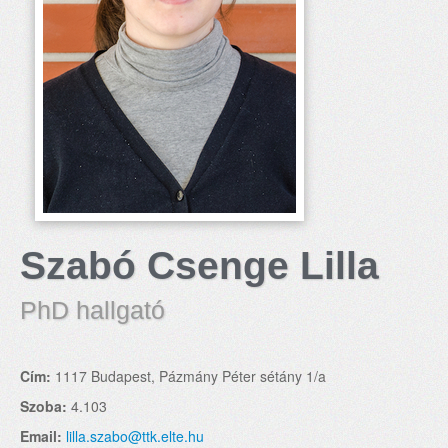
Szabó Csenge Lilla
PhD hallgató
Cím:
1117 Budapest, Pázmány Péter sétány 1/a
Szoba:
4.103
Email:
lilla.szabo@ttk.elte.hu