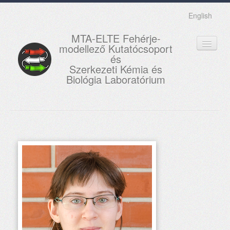
English
MTA-ELTE Fehérje-
modellező Kutatócsoport
és
Szerkezeti Kémia és
Biológia Laboratórium
FŐOLDAL
KUTATÁS
OKTATÁS
MUNKATÁRSAK
AKTUÁLIS
GALÉRIA
KAPCSOLAT