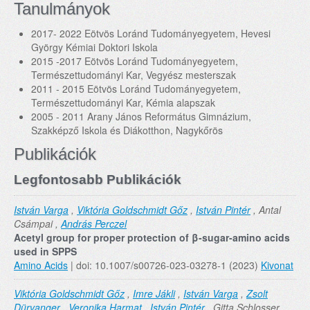
Tanulmányok
2017- 2022 Eötvös Loránd Tudományegyetem, Hevesi
György Kémiai Doktori Iskola
2015 -2017 Eötvös Loránd Tudományegyetem,
Természettudományi Kar, Vegyész mesterszak
2011 - 2015 Eötvös Loránd Tudományegyetem,
Természettudományi Kar, Kémia alapszak
2005 - 2011 Arany János Református Gimnázium,
Szakképző Iskola és Diákotthon, Nagykőrös
Publikációk
Legfontosabb Publikációk
István Varga
,
Viktória Goldschmidt Gőz
,
István Pintér
, Antal
Csámpai ,
András Perczel
Acetyl group for proper protection of β-sugar-amino acids
used in SPPS
Amino Acids
| doi: 10.1007/s00726-023-03278-1 (2023)
Kivonat
Viktória Goldschmidt Gőz
,
Imre Jákli
,
István Varga
,
Zsolt
Dürvanger
,
Veronika Harmat
,
István Pintér
, Gitta Schlosser ,