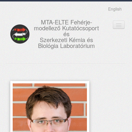
English
MTA-ELTE Fehérje-
modellező Kutatócsoport
és
Szerkezeti Kémia és
Biológia Laboratórium
FŐOLDAL
KUTATÁS
OKTATÁS
MUNKATÁRSAK
AKTUÁLIS
GALÉRIA
KAPCSOLAT