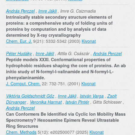
András Perczel
,
Imre Jákli
, Imre G. Csizmadia
Intrinsically stable secondary structure elements of
proteins: a comprehensive study of folding units of
proteins by computation and by analysis of data
determined by X-ray crystallography
Chem. Eur. J.
9(21): 5332-5342 (2003)
Kivonat
Péter Hudáky
,
Imre Jákli
, Attila G. Császár ,
András Perczel
Peptide models XXXI. Conformational properties of
hydrophobic residues shaping the core of proteins. An ab
initio study of N-formyl-l-valinamide and N-formyl-L-
phenyalaninamide.
J. Comput. Chem.
22: 732-751. (2001)
Kivonat
Viktória Goldschmidt Gőz
,
Imre Jákli
,
István Varga
,
Zsolt
Dürvanger
,
Veronika Harmat
,
István Pintér
, Gitta Schlosser ,
András Perczel
Can Conformers Be Identified via Cyclic Ion Mobility Mass
Spectrometry? Hexosamine Epimers Reveal Ultrastable
Ring Structures
Chem. Methods
5(12): e202500077 (2025)
Kivonat