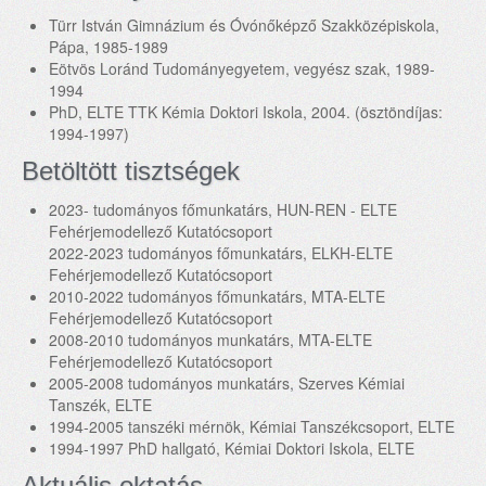
Türr István Gimnázium és Óvónőképző Szakközépiskola,
Pápa, 1985-1989
Eötvös Loránd Tudományegyetem, vegyész szak, 1989-
1994
PhD, ELTE TTK Kémia Doktori Iskola, 2004. (ösztöndíjas:
1994-1997)
Betöltött tisztségek
2023- tudományos főmunkatárs, HUN-REN - ELTE
Fehérjemodellező Kutatócsoport
2022-2023 tudományos főmunkatárs, ELKH-ELTE
Fehérjemodellező Kutatócsoport
2010-2022 tudományos főmunkatárs, MTA-ELTE
Fehérjemodellező Kutatócsoport
2008-2010 tudományos munkatárs, MTA-ELTE
Fehérjemodellező Kutatócsoport
2005-2008 tudományos munkatárs, Szerves Kémiai
Tanszék, ELTE
1994-2005 tanszéki mérnök, Kémiai Tanszékcsoport, ELTE
1994-1997 PhD hallgató, Kémiai Doktori Iskola, ELTE
Aktuális oktatás