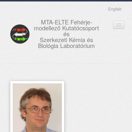
English
MTA-ELTE Fehérje-
modellező Kutatócsoport
és
Szerkezeti Kémia és
Biológia Laboratórium
FŐOLDAL
KUTATÁS
OKTATÁS
MUNKATÁRSAK
AKTUÁLIS
GALÉRIA
KAPCSOLAT