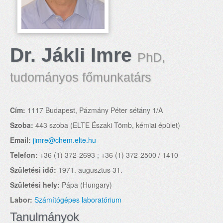
Dr. Jákli Imre
PhD,
tudományos főmunkatárs
Cím:
1117 Budapest, Pázmány Péter sétány 1/A
Szoba:
443 szoba (ELTE Északi Tömb, kémiai épület)
Email:
jimre@chem.elte.hu
Telefon:
+36 (1) 372-2693 ; +36 (1) 372-2500 / 1410
Születési idő:
1971. augusztus 31.
Születési hely:
Pápa (Hungary)
Labor:
Számítógépes laboratórium
Tanulmányok