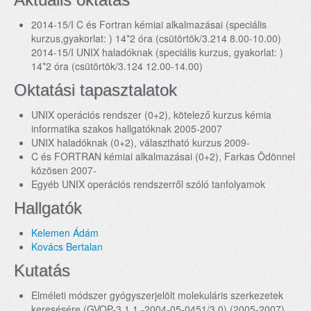
2014-15/I C és Fortran kémiai alkalmazásai (speciális
kurzus,gyakorlat: ) 14*2 óra (csütörtök/3.214 8.00-10.00)
2014-15/I UNIX haladóknak (speciális kurzus, gyakorlat: )
14*2 óra (csütörtök/3.124 12.00-14.00)
Oktatási tapasztalatok
UNIX operációs rendszer (0+2), kötelező kurzus kémia
informatika szakos hallgatóknak 2005-2007
UNIX haladóknak (0+2), választható kurzus 2009-
C és FORTRAN kémiai alkalmazásai (0+2), Farkas Ödönnel
közösen 2007-
Egyéb UNIX operációs rendszerről szóló tanfolyamok
Hallgatók
Kelemen Ádám
Kovács Bertalan
Kutatás
Elméleti módszer gyógyszerjelölt molekuláris szerkezetek
keresésére (GVOP-3.1.1.-2004-05-0451/3.0) (2005-2007)