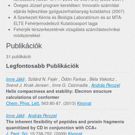
Öveges József program keretében: Innovatív számítási
eljárás fejlesztése gyógyszerhatóanyag kutatáshoz (2007)
A Szerkezeti Kémia és Biológia Laboratórium és az MTA-
ELTE Fehérjemodellező Kutatócsoport tagja
Fehérjék térszerkezetének vizsgálata számítástechnikai
módszerekkel
Publikációk
31 publikáció
Legfontosabb Publikációk
Imre Jákli
, Szilárd N. Fejér , Ödön Farkas , Béla Viskolcz ,
Svend J. Knak Jensen , Imre G. Csizmadia ,
András Perczel
Helix compactness and stability: Electron structure
calculations of conformer
Chem. Phys. Lett.
563:80-87. (2013)
Kivonat
Imre Jákli
,
András Perczel
The inherent flexibility of peptides and protein fragments
quantitized by CD in conjunction with CCA+
J. Pept. Sci.
15:738-752. (2009)
Kivonat