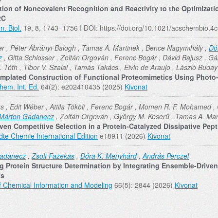
tion of Noncovalent Recognition and Reactivity to the Optimizati
2C
. Biol.
19, 8, 1743–1756 I DOI: https://doi.org/10.1021/acschembio.
r , Péter Ábrányi-Balogh , Tamas A. Martinek , Bence Nagymihály ,
Dó
z
, Gitta Schlosser , Zoltán Orgován , Ferenc Bogár , Dávid Bajusz , Gáb
. Tóth , Tibor V. Szalai , Tamás Takács , Elvin de Araujo , László Buday
emplated Construction of Functional Proteomimetics Using Photo-
em. Int. Ed.
64(2): e202410435 (2025)
Kivonat
s , Edit Wéber , Attila Tököli , Ferenc Bogár , Momen R. F. Mohamed ,
Márton Gadanecz
, Zoltán Orgován , György M. Keserű , Tamas A. Mar
iven Competitive Selection in a Protein-Catalyzed Dissipative Pept
e Chemie International Edition
e18911 (2026)
Kivonat
adanecz
,
Zsolt Fazekas
,
Dóra K. Menyhárd
,
András Perczel
g Protein Structure Determination by Integrating Ensemble-Drive
ts
f Chemical Information and Modeling
66(5): 2844 (2026)
Kivonat