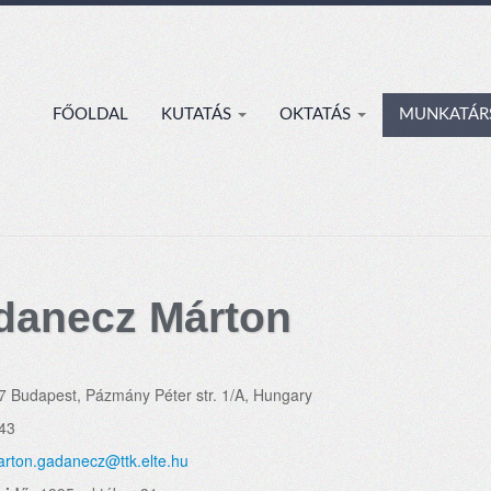
FŐOLDAL
KUTATÁS
OKTATÁS
MUNKATÁR
danecz Márton
7 Budapest, Pázmány Péter str. 1/A, Hungary
43
rton.gadanecz@ttk.elte.hu