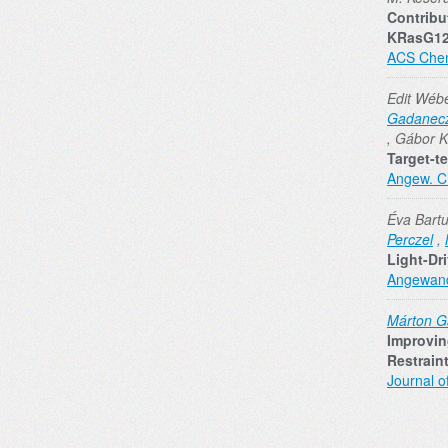
Contribu
KRasG1
ACS Chem
Edit Wébe
Gadanec
, Gábor K
Target-t
Angew. Ch
Éva Bartu
Perczel
,
Light-Dr
Angewandt
Márton G
Improvin
Restrain
Journal o