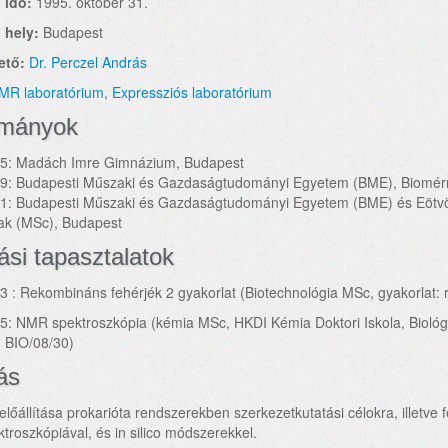
 idő:
1995. október 31.
 hely:
Budapest
ető:
Dr. Perczel András
MR laboratórium
,
Expressziós laboratórium
lmányok
5: Madách Imre Gimnázium, Budapest
9: Budapesti Műszaki és Gazdaságtudományi Egyetem (BME), Biomérn
1: Budapesti Műszaki és Gazdaságtudományi Egyetem (BME) és Eötv
ak (MSc), Budapest
ási tapasztalatok
 : Rekombináns fehérjék 2 gyakorlat (Biotechnológia MSc, gyakorlat:
: NMR spektroszkópia (kémia MSc, HKDI Kémia Doktori Iskola, Biológ
 BIO/08/30)
ás
előállítása prokarióta rendszerekben szerkezetkutatási célokra, illetve
roszkópiával, és in silico módszerekkel.