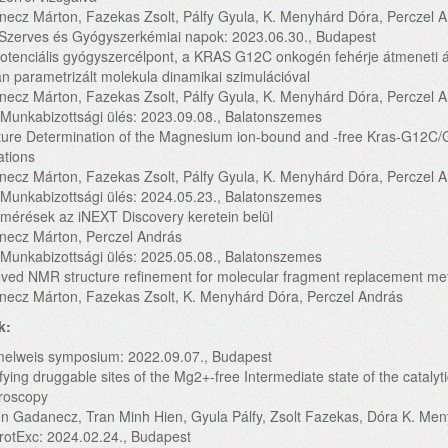
ecz Márton, Fazekas Zsolt, Pálfy Gyula, K. Menyhárd Dóra, Perczel A
zerves és Gyógyszerkémiai napok: 2023.06.30., Budapest
otenciális gyógyszercélpont, a KRAS G12C onkogén fehérje átmeneti
án parametrizált molekula dinamikai szimulációval
ecz Márton, Fazekas Zsolt, Pálfy Gyula, K. Menyhárd Dóra, Perczel A
unkabizottsági ülés: 2023.09.08., Balatonszemes
ture Determination of the Magnesium ion-bound and -free Kras-G12C
ations
ecz Márton, Fazekas Zsolt, Pálfy Gyula, K. Menyhárd Dóra, Perczel A
unkabizottsági ülés: 2024.05.23., Balatonszemes
érések az iNEXT Discovery keretein belül
ecz Márton, Perczel András
unkabizottsági ülés: 2025.05.08., Balatonszemes
ved NMR structure refinement for molecular fragment replacement me
ecz Márton, Fazekas Zsolt, K. Menyhárd Dóra, Perczel András
k:
lweis symposium: 2022.09.07., Budapest
ifying druggable sites of the Mg2+-free Intermediate state of the cata
roscopy
n Gadanecz, Tran Minh Hien, Gyula Pálfy, Zsolt Fazekas, Dóra K. Men
otExc: 2024.02.24., Budapest