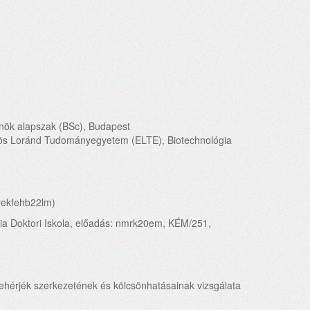
ök alapszak (BSc), Budapest
ös Loránd Tudományegyetem (ELTE), Biotechnológia
 rekfehb22lm)
ia Doktori Iskola, előadás: nmrk20em, KÉM/251,
 fehérjék szerkezetének és kölcsönhatásainak vizsgálata