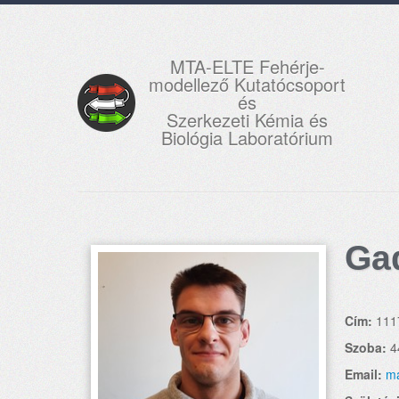
MTA-ELTE Fehérje-
modellező Kutatócsoport
és
Szerkezeti Kémia és
Biológia Laboratórium
Ga
Cím:
111
Szoba:
4
Email:
ma