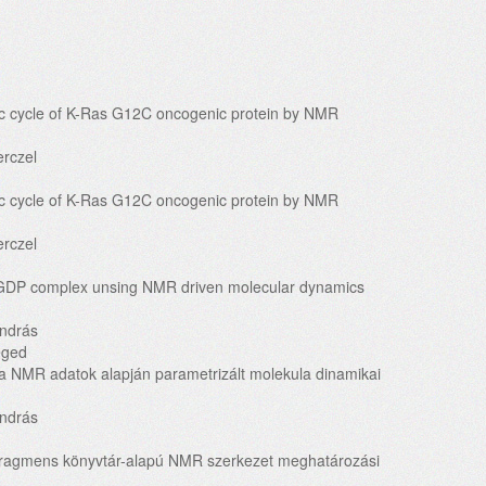
ytic cycle of K-Ras G12C oncogenic protein by NMR
erczel
ytic cycle of K-Ras G12C oncogenic protein by NMR
erczel
/GDP complex unsing NMR driven molecular dynamics
András
eged
a NMR adatok alapján parametrizált molekula dinamikai
András
 fragmens könyvtár-alapú NMR szerkezet meghatározási