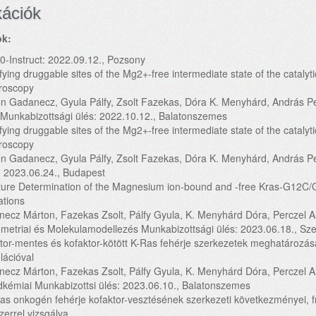
kációk
ok:
-Instruct: 2022.09.12., Pozsony
ifying druggable sites of the Mg2+-free intermediate state of the catal
roscopy
n Gadanecz, Gyula Pálfy, Zsolt Fazekas, Dóra K. Menyhárd, András P
unkabizottsági ülés: 2022.10.12., Balatonszemes
ifying druggable sites of the Mg2+-free intermediate state of the catal
troscopy
n Gadanecz, Gyula Pálfy, Zsolt Fazekas, Dóra K. Menyhárd, András P
: 2023.06.24., Budapest
ture Determination of the Magnesium ion-bound and -free Kras-G12C
ations
ecz Márton, Fazekas Zsolt, Pálfy Gyula, K. Menyhárd Dóra, Perczel 
etriai és Molekulamodellezés Munkabizottsági ülés: 2023.06.18., Sz
tor-mentes és kofaktor-kötött K-Ras fehérje szerkezetek meghatározás
lációval
ecz Márton, Fazekas Zsolt, Pálfy Gyula, K. Menyhárd Dóra, Perczel 
dkémiai Munkabizottsi ülés: 2023.06.10., Balatonszemes
as onkogén fehérje kofaktor-vesztésének szerkezeti következményei,
errel vizsgálva