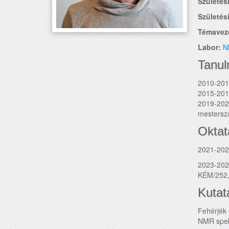
Születési
Születési
Témavez
Labor:
N
Tanu
2010-201
2015-201
2019-202
mestersz
Oktat
2021-2023
2023-2025
KÉM/252,
Kutat
Fehérjék 
NMR spekt