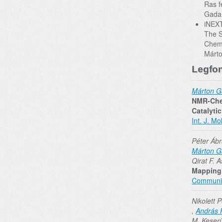
Ras f
Gadan
iNEXT
The S
Chemi
Márto
Legfon
Márton G
NMR-Chem
Catalyti
Int. J. Mol
Péter Ábr
Márton G
Qirat F. 
Mapping 
Communic
Nikolett 
,
András 
M. Keser