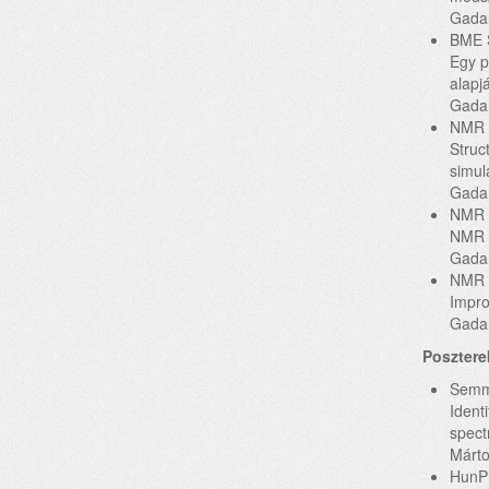
Gadan
BME S
Egy p
alapj
Gadan
NMR M
Struc
simul
Gadan
NMR M
NMR m
Gadan
NMR M
Impro
Gadan
Posztere
Semme
Ident
spect
Márto
HunPr