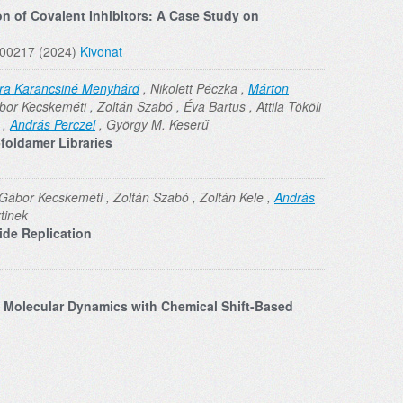
on of Covalent Inhibitors: A Case Study on
4c00217 (2024)
Kivonat
ra Karancsiné Menyhárd
, Nikolett Péczka ,
Márton
or Kecskeméti , Zoltán Szabó , Éva Bartus , Attila Tököli
 ,
András Perczel
, György M. Keserű
foldamer Libraries
 Gábor Kecskeméti , Zoltán Szabó , Zoltán Kele ,
András
tinek
ide Replication
n Molecular Dynamics with Chemical Shift-Based