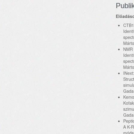
Publi
Előadás
CTB10
Ident
spect
Márto
NMR M
Ident
spec
Márto
INext
Struc
simul
Gadan
Kemom
Kofak
szimu
Gadan
Pepti
A K-R
módsz