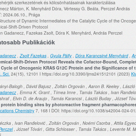
ehérjék szerkezetének és kölcsönhatásainak karakterizálása
ecz Márton, K. Menyhárd Dóra, Vértessy G. Beáta, Perczel András
: 2024.06.10., Prága
tructure of Dynamic Intermediates of the Catalytic Cycle of the Onco
cal-Shift-Driven Protocol
n Gadanecz, Fazekas Zsolt, Dóra K. Menyhárd, András Perczel
tosabb Publikációk
adanecz
,
Zsolt Fazekas
,
Gyula Pálfy
,
Dóra Karancsiné Menyhárd
,
An
ical-Shift-Driven Protocol Reveals the Cofactor-Bound, Complete
c Cycle of Oncogenic KRAS G12C Protein and the Significance of 
. Sci.
24(15), 12101 I https://doi.org/10.3390/ijms241512101 (2023)
Ki
ányi-Balogh , Dávid Bajusz , Zoltán Orgován , Aaron B. Keeley , László Pe
adanecz
, Emma K. Grant , Tímea Imre , Tamás Takács , Ivan Ranđelovi
Ashraf , Elvin D. de Araujo , Tamás Karancsi , László Buday , József Tóv
protein binding sites by photoreactive fragment pharmacophore
ations Chemistry
7, 168 I DOI: https://doi.org/10.1038/s42004-024-0
Péczka , Ivan Ranđelović , Zoltán Orgován , Noémi Csorba , Attila Egyed
Perczel
, József Tóvári , Gitta Schlosser , Tamás Takács , Levente M. M
ű