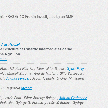
genic KRAS G12C Protein Investigated by an NMR-
drás Perczel
 Structure of Dynamic Intermediates of the
the Mg2+ Ion
vonat
tri , Nikolett Péczka , Tibor Viktor Szalai ,
Gyula Pálfy
,
ć , Marcell Baranyi , András Marton , Gitta Schlosser ,
ári ,
András Perczel
, Jacob T. Bush , György M. Keserű
s
1252-w (2024)
Kivonat
 , László Petri , Péter Ábrányi-Balogh ,
Márton Gadanecz
ihalovits , György G. Ferenczy , László Buday , György