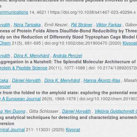
n
ommunications
14, 4621 I https://doi.org/10.1038/s41467-023-40294-x
rváth
,
Nóra Taricska
, Ernő Keszei ,
Pál Stráner
,
Viktor Farkas
, Gábor
ess of Protein Folds Alters Disulfide‐Bond Reducibility by Thre
dy on the Reduction of Differently Sized Tryptophan Cage Model 
oChem
21(5), 681-695 | doi.org/10.1002/cbic.201900470 (2020)
Kivonat
rváth
,
Dóra K. Menyhárd
,
András Perczel
Aggregation in a Nutshell: The Splendid Molecular Architecture of
rotein & Peptide Science
20(11), 1077-1088 | doi: 10.2174/1389203
cska
,
Dániel Horváth
,
Dóra K. Menyhárd
,
Hanna Ákontz-Kiss
, Masahi
erczel
 from the folded to the amyloid state: exploring the potential ene
y A European Journal
26(9), 1968-1978 | doi.org/10.1002/chem.20190
g Yen Duong
, Gitta Schlosser ,
Dániel Horváth
,
Viktória Goldschmidt
g analytical techniques for detecting and characterizing anomeri
version
ical Journal
211: 113031 (2025)
Kivonat