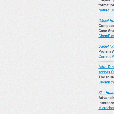
formatio
Nature C
Dániel Ho
Compactn
Case Stu
ChemBi
Dániel Ho
Protein 
Current P
Nóra Tari
András P
The route
Chemistr
Kim Hoan
Advancin
intercon
Microchem