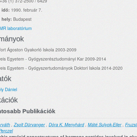
+36 (1) 372-2500 / 6429
 idő:
1990. február 7.
 hely:
Budapest
MR laboratórium
lmányok
ort Ágoston Gyakorló Iskola 2003-2009
is Egyetem - Gyógyszerésztudományi Kar 2009-2014
is Egyetem - Gyógyszertudományok Doktori Iskola 2014-2020
atók
ly Dániel
kációk
tosabb Publikációk
rváth
,
Zsolt Dürvanger
,
Dóra K. Menyhárd
,
Máté Sulyok-Eiler
,
Fruzs
Perczel
hic amyloid nanostructures of hormone peptides involved in glu