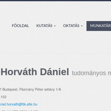
FŐOLDAL
KUTATÁS
OKTATÁS
MUNKATÁR
 Horváth Dániel
tudományos m
7 Budapest, Pázmány Péter sétány 1/A
.102
niel.horvath@ttk.elte.hu