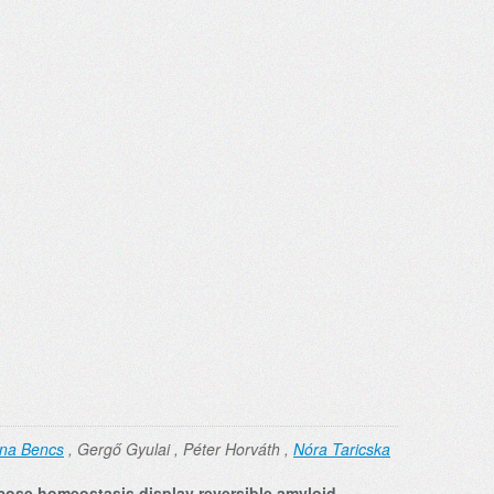
ina Bencs
, Gergő Gyulai , Péter Horváth ,
Nóra Taricska
cose homeostasis display reversible amyloid