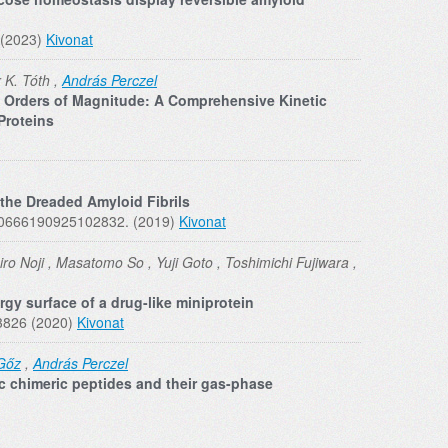
 (2023)
Kivonat
 K. Tóth ,
András Perczel
e Orders of Magnitude: A Comprehensive Kinetic
Proteins
 the Dreaded Amyloid Fibrils
720666190925102832. (2019)
Kivonat
ro Noji , Masatomo So , Yuji Goto , Toshimichi Fujiwara ,
rgy surface of a drug-like miniprotein
3826 (2020)
Kivonat
 Gőz
,
András Perczel
c chimeric peptides and their gas-phase