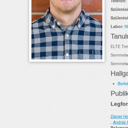
Telefon:
Születési
Születési
Labor:
N
Tanu
ELTE Tref
Semmelwe
Semmelwe
Hallg
Borbé
Publi
Legfon
Dániel Ho
,
András 
Polymorp