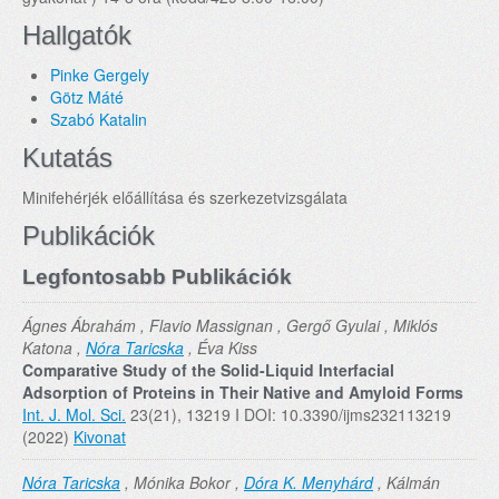
Hallgatók
Pinke Gergely
Götz Máté
Szabó Katalin
Kutatás
Minifehérjék előállítása és szerkezetvizsgálata
Publikációk
Legfontosabb Publikációk
Ágnes Ábrahám , Flavio Massignan , Gergő Gyulai , Miklós
Katona ,
Nóra Taricska
, Éva Kiss
Comparative Study of the Solid-Liquid Interfacial
Adsorption of Proteins in Their Native and Amyloid Forms
Int. J. Mol. Sci.
23(21), 13219 I DOI: 10.3390/ijms232113219
(2022)
Kivonat
Nóra Taricska
, Mónika Bokor ,
Dóra K. Menyhárd
, Kálmán