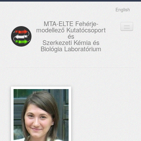
English
MTA-ELTE Fehérje-
modellező Kutatócsoport
és
Szerkezeti Kémia és
Biológia Laboratórium
FŐOLDAL
KUTATÁS
OKTATÁS
MUNKATÁRSAK
AKTUÁLIS
GALÉRIA
KAPCSOLAT