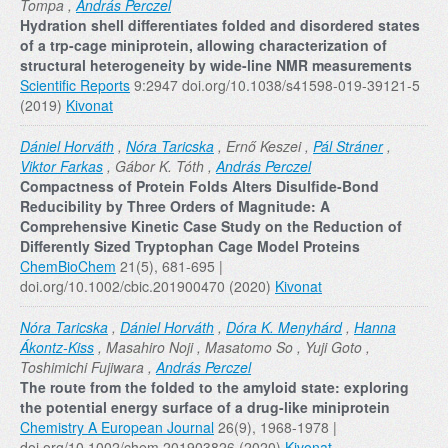
Tompa ,
András Perczel
Hydration shell differentiates folded and disordered states
of a trp-cage miniprotein, allowing characterization of
structural heterogeneity by wide-line NMR measurements
Scientific Reports
9:2947 doi.org/10.1038/s41598-019-39121-5
(2019)
Kivonat
Dániel Horváth
,
Nóra Taricska
, Ernő Keszei ,
Pál Stráner
,
Viktor Farkas
, Gábor K. Tóth ,
András Perczel
Compactness of Protein Folds Alters Disulfide‐Bond
Reducibility by Three Orders of Magnitude: A
Comprehensive Kinetic Case Study on the Reduction of
Differently Sized Tryptophan Cage Model Proteins
ChemBioChem
21(5), 681-695 |
doi.org/10.1002/cbic.201900470 (2020)
Kivonat
Nóra Taricska
,
Dániel Horváth
,
Dóra K. Menyhárd
,
Hanna
Ákontz-Kiss
, Masahiro Noji , Masatomo So , Yuji Goto ,
Toshimichi Fujiwara ,
András Perczel
The route from the folded to the amyloid state: exploring
the potential energy surface of a drug-like miniprotein
Chemistry A European Journal
26(9), 1968-1978 |
doi.org/10.1002/chem.201903826 (2020)
Kivonat