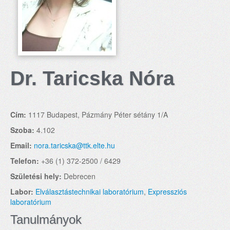
Dr. Taricska Nóra
Cím:
1117 Budapest, Pázmány Péter sétány 1/A
Szoba:
4.102
Email:
nora.taricska@ttk.elte.hu
Telefon:
+36 (1) 372-2500 / 6429
Születési hely:
Debrecen
Labor:
Elválasztástechnikai laboratórium
,
Expressziós
laboratórium
Tanulmányok