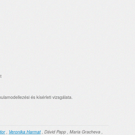
t
lamodellezési és kísérleti vizsgálata.
dor
,
Veronika Harmat
, Dávid Papp , Maria Gracheva ,