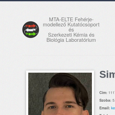
MTA-ELTE Fehérje-
modellező Kutatócsoport
és
Szerkezeti Kémia és
Biológia Laboratórium
Si
Cím:
111
Szoba:
5
Email:
ke