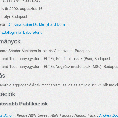
+36 (1) 372-2500 / 6547
 idő:
2000. augusztus 16.
 hely:
Budapest
ető:
Dr. Karancsiné Dr. Menyhárd Dóra
risztallográfiai Laboratórium
lmányok
soma Sándor Általános Iskola és Gimnázium, Budapest
oránd Tudományegyetem (ELTE), Kémia alapszak (Bsc), Budapest
oránd Tudományegyetem (ELTE), Vegyész mesterszak (MSc), Budapes
ás
amiloid aggregációjának mechanizmusai és az amiloid struktúrák moleku
kációk
tosabb Publikációk
lt Simon
, Kende Attila Béres , Attila Farkas , Nándor Papp ,
Andrea Bo