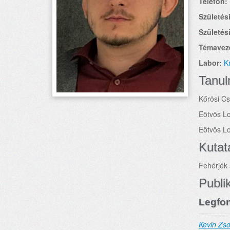
Telefon:
Születési
Születési
Témavez
Labor:
K
Tanu
Kőrösi C
Eötvös L
Eötvös L
Kutat
Fehérjék 
Publi
Legfon
Kevin Zso