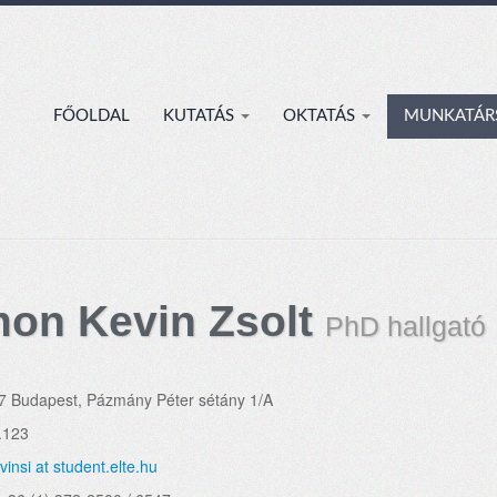
FŐOLDAL
KUTATÁS
OKTATÁS
MUNKATÁR
mon Kevin Zsolt
PhD hallgató
7 Budapest, Pázmány Péter sétány 1/A
.123
vinsi at student.elte.hu