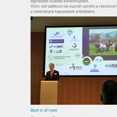
legfrissebb kutatási eredményeiket.
Öröm volt találkozni és eszmét cserélni a résztvev
a tudományos kapcsolatok erősítésére.
Back to all news