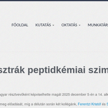
FŐOLDAL
KUTATÁS
OKTATÁS
MUNKATÁR
sztrák peptidkémiai sz
magyar résztvevőként képviselhette magát 2025 december 5-én a 14. a
a meg előadását, míg a délután során két kollégánk,
Ferentzi Kristóf
és