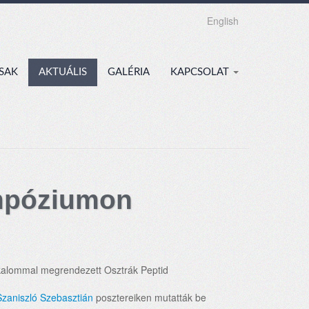
English
SAK
AKTUÁLIS
GALÉRIA
KAPCSOLAT
impóziumon
lkalommal megrendezett Osztrák Peptid
Szaniszló Szebasztián
posztereiken mutatták be