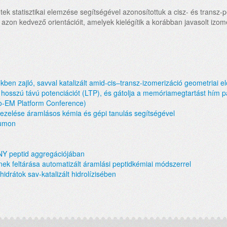
 statisztikai elemzése segítségével azonosítottuk a cisz- és transz-p
 azon kedvező orientációit, amelyek kielégítik a korábban javasolt iz
ékben zajló, savval katalizált amid-cis–transz-izomerizáció geometriai el
 hosszú távú potenciációt (LTP), és gátolja a memóriamegtartást hím 
yo-EM Platform Conference)
 kezelése áramlásos kémia és gépi tanulás segítségével
iumon
NY peptid aggregációjában
ek feltárása automatizált áramlási peptidkémiai módszerrel
hidrátok sav-katalizált hidrolízisében