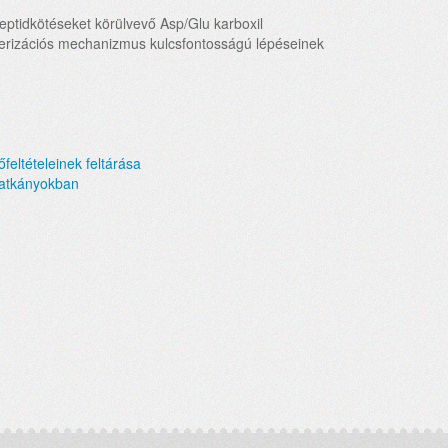
eptidkötéseket körülvevő Asp/Glu karboxil
omerizációs mechanizmus kulcsfontosságú lépéseinek
őfeltételeinek feltárása
patkányokban