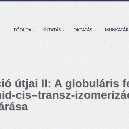
FŐOLDAL
KUTATÁS
OKTATÁS
MUNKATÁR
 útjai II: A globuláris 
mid-cis–transz-izomerizá
tárása