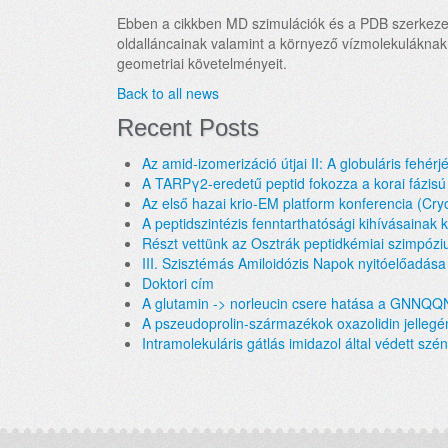
Ebben a cikkben MD szimulációk és a PDB szerkezetek
oldalláncainak valamint a környező vízmolekuláknak
geometriai követelményeit.
Back to all news
Recent Posts
Az amid-izomerizáció útjai II: A globuláris fehérj
A TARPγ2-eredetű peptid fokozza a korai fázisú
Az első hazai krio-EM platform konferencia (Cr
A peptidszintézis fenntarthatósági kihívásainak
Részt vettünk az Osztrák peptidkémiai szimpóz
III. Szisztémás Amiloidózis Napok nyitóelőadása
Doktori cím
A glutamin -> norleucin csere hatása a GNNQQ
A pszeudoprolin-származékok oxazolidin jellegén
Intramolekuláris gátlás imidazol által védett szén