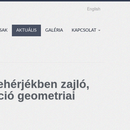
English
SAK
AKTUÁLIS
GALÉRIA
KAPCSOLAT
fehérjékben zajló,
ció geometriai