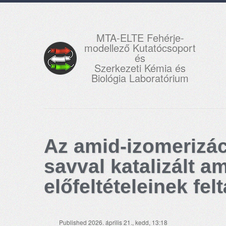
MTA-ELTE Fehérje-
modellező Kutatócsoport
és
Szerkezeti Kémia és
Biológia Laboratórium
Az amid-izomerizáció
savval katalizált a
előfeltételeinek fel
Published 2026. április 21., kedd, 13:18