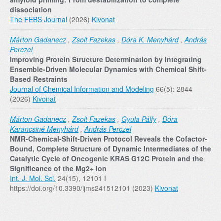
dissociation
The FEBS Journal
(2026)
Kivonat
Márton Gadanecz
,
Zsolt Fazekas
,
Dóra K. Menyhárd
,
András
Perczel
Improving Protein Structure Determination by Integrating
Ensemble-Driven Molecular Dynamics with Chemical Shift-
Based Restraints
Journal of Chemical Information and Modeling
66(5): 2844
(2026)
Kivonat
Márton Gadanecz
,
Zsolt Fazekas
,
Gyula Pálfy
,
Dóra
Karancsiné Menyhárd
,
András Perczel
NMR-Chemical-Shift-Driven Protocol Reveals the Cofactor-
Bound, Complete Structure of Dynamic Intermediates of the
Catalytic Cycle of Oncogenic KRAS G12C Protein and the
Significance of the Mg2+ Ion
Int. J. Mol. Sci.
24(15), 12101 I
https://doi.org/10.3390/ijms241512101 (2023)
Kivonat