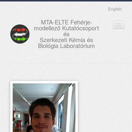
English
MTA-ELTE Fehérje-
modellező Kutatócsoport
és
Szerkezeti Kémia és
Biológia Laboratórium
FŐOLDAL
KUTATÁS
OKTATÁS
MUNKATÁRSAK
AKTUÁLIS
GALÉRIA
KAPCSOLAT