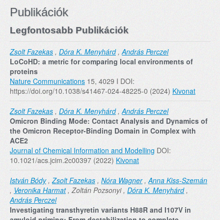
Publikációk
Legfontosabb Publikációk
Zsolt Fazekas
,
Dóra K. Menyhárd
,
András Perczel
LoCoHD: a metric for comparing local environments of
proteins
Nature Communications
15, 4029 I DOI:
https://doi.org/10.1038/s41467-024-48225-0 (2024)
Kivonat
Zsolt Fazekas
,
Dóra K. Menyhárd
,
András Perczel
Omicron Binding Mode: Contact Analysis and Dynamics of
the Omicron Receptor-Binding Domain in Complex with
ACE2
Journal of Chemical Information and Modelling
DOI:
10.1021/acs.jcim.2c00397 (2022)
Kivonat
István Bódy
,
Zsolt Fazekas
,
Nóra Wagner
,
Anna Kiss-Szemán
,
Veronika Harmat
, Zoltán Pozsonyi ,
Dóra K. Menyhárd
,
András Perczel
Investigating transthyretin variants H88R and I107V in
amyloid priming: From destabilization to complete