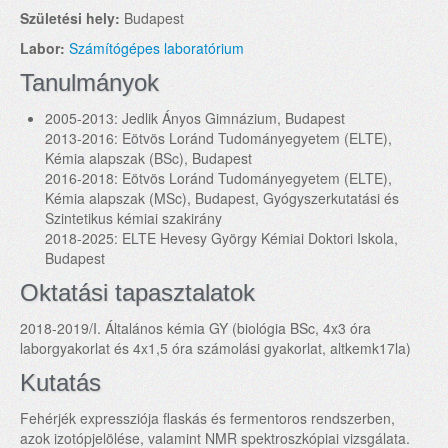
Születési hely:
Budapest
Labor:
Számítógépes laboratórium
Tanulmányok
2005-2013: Jedlik Ányos Gimnázium, Budapest
2013-2016: Eötvös Loránd Tudományegyetem (ELTE),
Kémia alapszak (BSc), Budapest
2016-2018: Eötvös Loránd Tudományegyetem (ELTE),
Kémia alapszak (MSc), Budapest, Gyógyszerkutatási és
Szintetikus kémiai szakirány
2018-2025: ELTE Hevesy György Kémiai Doktori Iskola,
Budapest
Oktatási tapasztalatok
2018-2019/I. Általános kémia GY (biológia BSc, 4x3 óra
laborgyakorlat és 4x1,5 óra számolási gyakorlat, altkemk17la)
Kutatás
Fehérjék expressziója flaskás és fermentoros rendszerben,
azok izotópjelölése, valamint NMR spektroszkópiai vizsgálata.