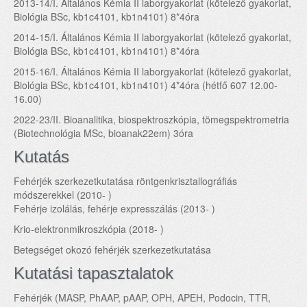
2013-14/I. Általános Kémia II laborgyakorlat (kötelező gyakorlat,
Biológia BSc, kb1c4101, kb1n4101) 8*4óra
2014-15/I. Általános Kémia II laborgyakorlat (kötelező gyakorlat,
Biológia BSc, kb1c4101, kb1n4101) 8*4óra
2015-16/I. Általános Kémia II laborgyakorlat (kötelező gyakorlat,
Biológia BSc, kb1c4101, kb1n4101) 4*4óra (hétfő 607 12.00-
16.00)
2022-23/II. Bioanalitika, biospektroszkópia, tömegspektrometria
(Biotechnológia MSc, bioanak22em) 3óra
Kutatás
Fehérjék szerkezetkutatása röntgenkrisztallográfiás
módszerekkel (2010- )
Fehérje izolálás, fehérje expresszálás (2013- )
Krio-elektronmikroszkópia (2018- )
Betegséget okozó fehérjék szerkezetkutatása
Kutatási tapasztalatok
Fehérjék (MASP, PhAAP, pAAP, OPH, APEH, Podocin, TTR,