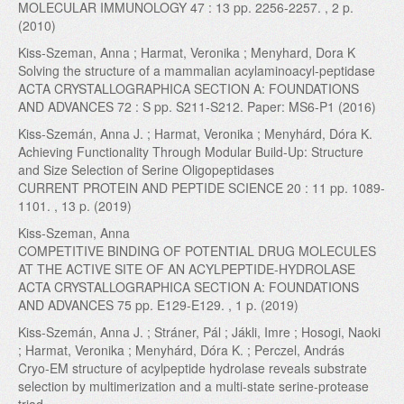
MOLECULAR IMMUNOLOGY 47 : 13 pp. 2256-2257. , 2 p.
(2010)
Kiss-Szeman, Anna ; Harmat, Veronika ; Menyhard, Dora K
Solving the structure of a mammalian acylaminoacyl-peptidase
ACTA CRYSTALLOGRAPHICA SECTION A: FOUNDATIONS
AND ADVANCES 72 : S pp. S211-S212. Paper: MS6-P1 (2016)
Kiss-Szemán, Anna J. ; Harmat, Veronika ; Menyhárd, Dóra K.
Achieving Functionality Through Modular Build-Up: Structure
and Size Selection of Serine Oligopeptidases
CURRENT PROTEIN AND PEPTIDE SCIENCE 20 : 11 pp. 1089-
1101. , 13 p. (2019)
Kiss-Szeman, Anna
COMPETITIVE BINDING OF POTENTIAL DRUG MOLECULES
AT THE ACTIVE SITE OF AN ACYLPEPTIDE-HYDROLASE
ACTA CRYSTALLOGRAPHICA SECTION A: FOUNDATIONS
AND ADVANCES 75 pp. E129-E129. , 1 p. (2019)
Kiss-Szemán, Anna J. ; Stráner, Pál ; Jákli, Imre ; Hosogi, Naoki
; Harmat, Veronika ; Menyhárd, Dóra K. ; Perczel, András
Cryo-EM structure of acylpeptide hydrolase reveals substrate
selection by multimerization and a multi-state serine-protease