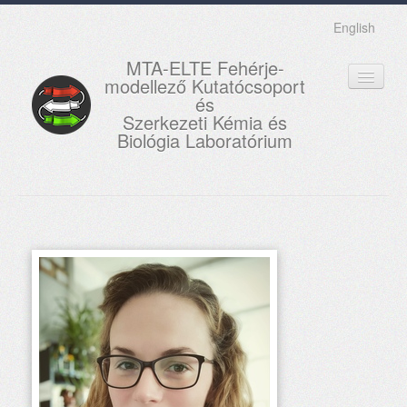
English
MTA-ELTE Fehérje-
modellező Kutatócsoport
és
Szerkezeti Kémia és
Biológia Laboratórium
FŐOLDAL
KUTATÁS
OKTATÁS
MUNKATÁRSAK
AKTUÁLIS
GALÉRIA
KAPCSOLAT