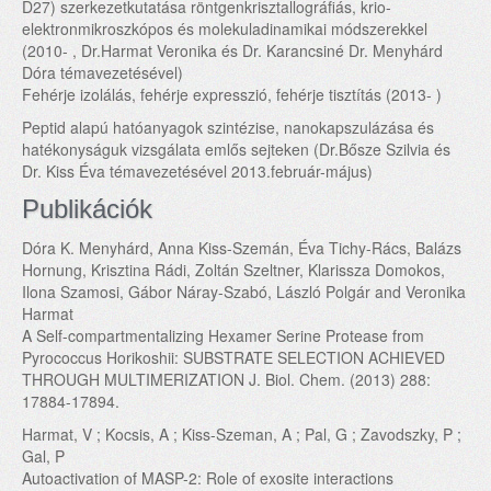
D27) szerkezetkutatása röntgenkrisztallográfiás, krio-
elektronmikroszkópos és molekuladinamikai módszerekkel
(2010- , Dr.Harmat Veronika és Dr. Karancsiné Dr. Menyhárd
Dóra témavezetésével)
Fehérje izolálás, fehérje expresszió, fehérje tisztítás (2013- )
Peptid alapú hatóanyagok szintézise, nanokapszulázása és
hatékonyságuk vizsgálata emlős sejteken (Dr.Bősze Szilvia és
Dr. Kiss Éva témavezetésével 2013.február-május)
Publikációk
Dóra K. Menyhárd, Anna Kiss-Szemán, Éva Tichy-Rács, Balázs
Hornung, Krisztina Rádi, Zoltán Szeltner, Klarissza Domokos,
Ilona Szamosi, Gábor Náray-Szabó, László Polgár and Veronika
Harmat
A Self-compartmentalizing Hexamer Serine Protease from
Pyrococcus Horikoshii: SUBSTRATE SELECTION ACHIEVED
THROUGH MULTIMERIZATION J. Biol. Chem. (2013) 288:
17884-17894.
Harmat, V ; Kocsis, A ; Kiss-Szeman, A ; Pal, G ; Zavodszky, P ;
Gal, P
Autoactivation of MASP-2: Role of exosite interactions