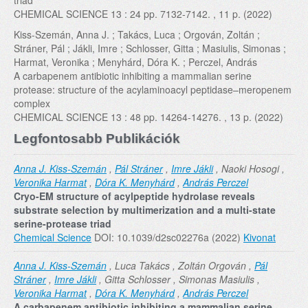
triad
CHEMICAL SCIENCE 13 : 24 pp. 7132-7142. , 11 p. (2022)
Kiss-Szemán, Anna J. ; Takács, Luca ; Orgován, Zoltán ;
Stráner, Pál ; Jákli, Imre ; Schlosser, Gitta ; Masiulis, Simonas ;
Harmat, Veronika ; Menyhárd, Dóra K. ; Perczel, András
A carbapenem antibiotic inhibiting a mammalian serine
protease: structure of the acylaminoacyl peptidase–meropenem
complex
CHEMICAL SCIENCE 13 : 48 pp. 14264-14276. , 13 p. (2022)
Legfontosabb Publikációk
Anna J. Kiss-Szemán
,
Pál Stráner
,
Imre Jákli
, Naoki Hosogi ,
Veronika Harmat
,
Dóra K. Menyhárd
,
András Perczel
Cryo-EM structure of acylpeptide hydrolase reveals
substrate selection by multimerization and a multi-state
serine-protease triad
Chemical Science
DOI: 10.1039/d2sc02276a (2022)
Kivonat
Anna J. Kiss-Szemán
, Luca Takács , Zoltán Orgován ,
Pál
Stráner
,
Imre Jákli
, Gitta Schlosser , Simonas Masiulis ,
Veronika Harmat
,
Dóra K. Menyhárd
,
András Perczel
A carbapenem antibiotic inhibiting a mammalian serine