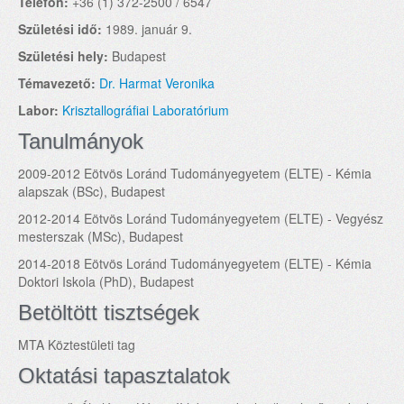
Telefon:
+36 (1) 372-2500 / 6547
Születési idő:
1989. január 9.
Születési hely:
Budapest
Témavezető:
Dr. Harmat Veronika
Labor:
Krisztallográfiai Laboratórium
Tanulmányok
2009-2012 Eötvös Loránd Tudományegyetem (ELTE) - Kémia
alapszak (BSc), Budapest
2012-2014 Eötvös Loránd Tudományegyetem (ELTE) - Vegyész
mesterszak (MSc), Budapest
2014-2018 Eötvös Loránd Tudományegyetem (ELTE) - Kémia
Doktori Iskola (PhD), Budapest
Betöltött tisztségek
MTA Köztestületi tag
Oktatási tapasztalatok