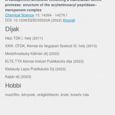
protease: structure of the acylaminoacyl peptidase–
meropenem complex
Chemical Science
13, 14264 - 14276 I
DOI: 10.1039/D2SC05520A (2022)
Kivonat
Díjak
Házi TDK I. hely (2011)
XXXI. OTDK, Kémiai és Vegyipari Szekció III. hely (2013)
Medzihradszky Kálmán díj (2022)
ELTE TTK Kémiai Intézet Publikációs díja (2023)
Kisfaludy Lajos Publikációs Díj (2023)
Kajtár díj (2023)
Hobbi
mozi/film, könyvek, virágkötészet, ének, kreatív írás