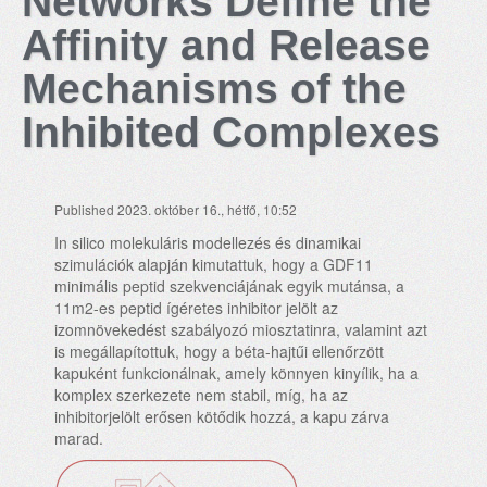
Networks Define the
Affinity and Release
Mechanisms of the
Inhibited Complexes
Published 2023. október 16., hétfő, 10:52
In silico molekuláris modellezés és dinamikai
szimulációk alapján kimutattuk, hogy a GDF11
minimális peptid szekvenciájának egyik mutánsa, a
11m2-es peptid ígéretes inhibitor jelölt az
izomnövekedést szabályozó miosztatinra, valamint azt
is megállapítottuk, hogy a béta-hajtűi ellenőrzött
kapuként funkcionálnak, amely könnyen kinyílik, ha a
komplex szerkezete nem stabil, míg, ha az
inhibitorjelölt erősen kötődik hozzá, a kapu zárva
marad.