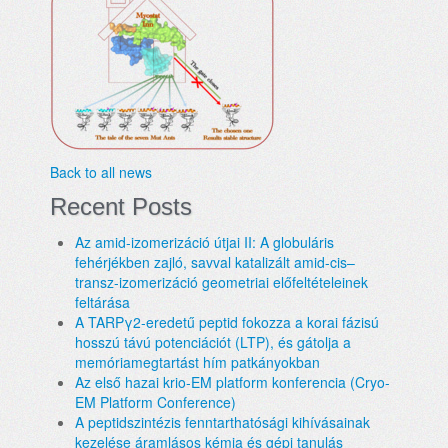
Back to all news
Recent Posts
Az amid-izomerizáció útjai II: A globuláris
fehérjékben zajló, savval katalizált amid-cis–
transz-izomerizáció geometriai előfeltételeinek
feltárása
A TARPγ2-eredetű peptid fokozza a korai fázisú
hosszú távú potenciációt (LTP), és gátolja a
memóriamegtartást hím patkányokban
Az első hazai krio-EM platform konferencia (Cryo-
EM Platform Conference)
A peptidszintézis fenntarthatósági kihívásainak
kezelése áramlásos kémia és gépi tanulás