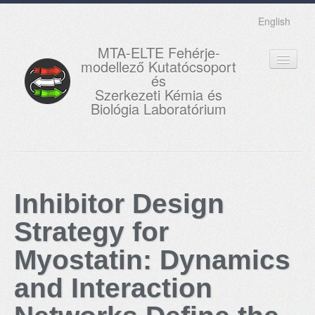
English
MTA-ELTE Fehérje-
modellező Kutatócsoport
és
Szerkezeti Kémia és
Biológia Laboratórium
FŐOLDAL
KUTATÁS
Inhibitor Design
OKTATÁS
Strategy for
MUNKATÁRSAK
Myostatin: Dynamics
AKTUÁLIS
and Interaction
GALÉRIA
KAPCSOLAT