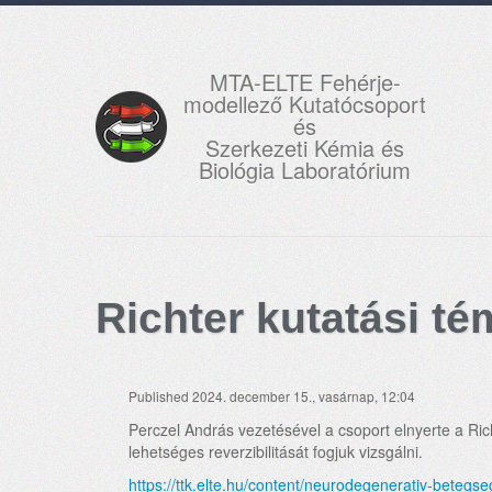
MTA-ELTE Fehérje-
modellező Kutatócsoport
és
Szerkezeti Kémia és
Biológia Laboratórium
Richter kutatási t
Published 2024. december 15., vasárnap, 12:04
Perczel András vezetésével a csoport elnyerte a Ric
lehetséges reverzibilitását fogjuk vizsgálni.
https://ttk.elte.hu/content/neurodegenerativ-beteg