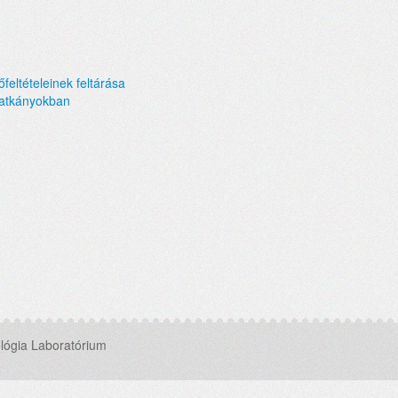
őfeltételeinek feltárása
patkányokban
lógia Laboratórium