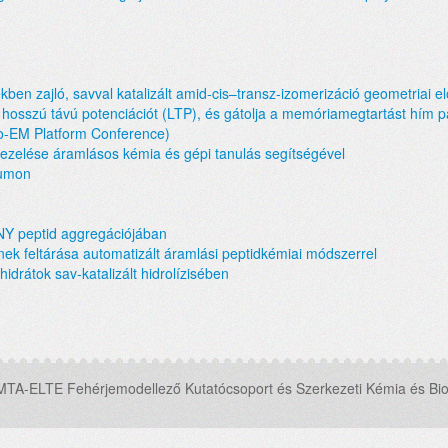
ékben zajló, savval katalizált amid-cis–transz-izomerizáció geometriai el
 hosszú távú potenciációt (LTP), és gátolja a memóriamegtartást hím 
yo-EM Platform Conference)
 kezelése áramlásos kémia és gépi tanulás segítségével
iumon
NY peptid aggregációjában
ek feltárása automatizált áramlási peptidkémiai módszerrel
hidrátok sav-katalizált hidrolízisében
MTA-ELTE Fehérjemodellező Kutatócsoport és Szerkezeti Kémia és Bio