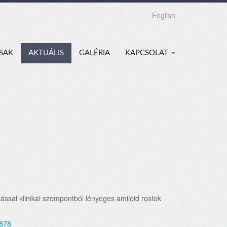
English
SAK
AKTUÁLIS
GALÉRIA
KAPCSOLAT
ással klinikai szempontból lényeges amiloid rostok
7878