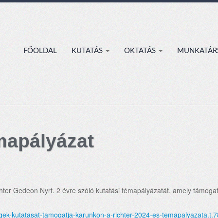
FŐOLDAL
KUTATÁS
OKTATÁS
MUNKATÁR
émapályázat
hter Gedeon Nyrt. 2 évre szóló kutatási témapályázatát, amely támogat
segek-kutatasat-tamogatja-karunkon-a-richter-2024-es-temapalyazata.t.