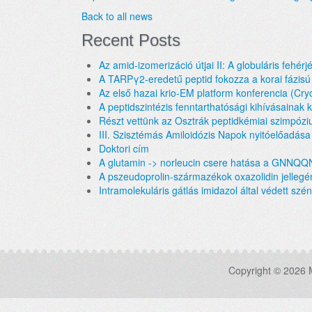
Back to all news
Recent Posts
Az amid-izomerizáció útjai II: A globuláris fehérj
A TARPγ2-eredetű peptid fokozza a korai fázisú
Az első hazai krio-EM platform konferencia (Cr
A peptidszintézis fenntarthatósági kihívásainak
Részt vettünk az Osztrák peptidkémiai szimpóz
III. Szisztémás Amiloidózis Napok nyitóelőadása
Doktori cím
A glutamin -> norleucin csere hatása a GNNQQ
A pszeudoprolin-származékok oxazolidin jellegén
Intramolekuláris gátlás imidazol által védett szén
Copyright © 2026 