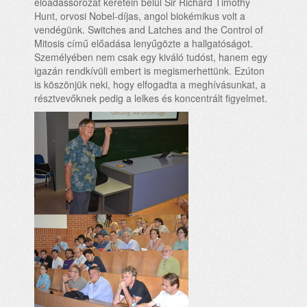
előadássorozat keretein belül Sir Richard Timothy
Hunt, orvosi Nobel-díjas, angol biokémikus volt a
vendégünk. Switches and Latches and the Control of
Mitosis című előadása lenyűgözte a hallgatóságot.
Személyében nem csak egy kiváló tudóst, hanem egy
igazán rendkívüli embert is megismerhettünk. Ezúton
is köszönjük neki, hogy elfogadta a meghívásunkat, a
résztvevőknek pedig a lelkes és koncentrált figyelmet.