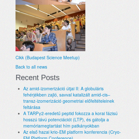
Cikk (Budapest Science Meetup)
Back to all news
Recent Posts
Az amid-izomerizáció útjai II: A globuláris
fehérjékben zajló, savval katalizált amid-cis–
transz-izomerizáció geometriai előfeltételeinek
feltárása
A TARPγ2-eredetű peptid fokozza a korai fázisú
hosszú távú potenciációt (LTP), és gátolja a
memóriamegtartást hím patkányokban
Az első hazai krio-EM platform konferencia (Cryo-
EM Platform Conference)