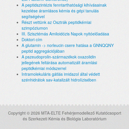
A peptidszintézis fenntarthatósági kihívásainak
kezelése áramlásos kémia és gépi tanulás
segítségével
Részt vettünk az Osztrák peptidkémiai
szimpóziumon
III. Szisztémás Amiloidózis Napok nyitóelőadása
Doktori cím
A glutamin -> norleucin csere hatása a GNNQQNY
peptid aggregációjában
A pszeudoprolin-származékok oxazolidin
jellegének feltárása automatizált áramlási
peptidkémiai módszerrel
Intramolekuláris gátlás imidazol által védett
szénhidrátok sav-katalizált hidrolízisében
Copyright © 2026 MTA-ELTE Fehérjemodellező Kutatócsoport
és Szerkezeti Kémia és Biológia Laboratórium