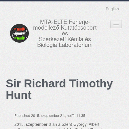
English
MTA-ELTE Fehérje-
modellező Kutatócsoport
és
Szerkezeti Kémia és
Biológia Laboratórium
FŐOLDAL
KUTATÁS
Sir Richard Timothy
OKTATÁS
Hunt
MUNKATÁRSAK
AKTUÁLIS
Published 2015. szeptember 21., hétfő, 11:35
GALÉRIA
2015. szeptember 3-án a Szent-Györgyi Albert
KAPCSOLAT