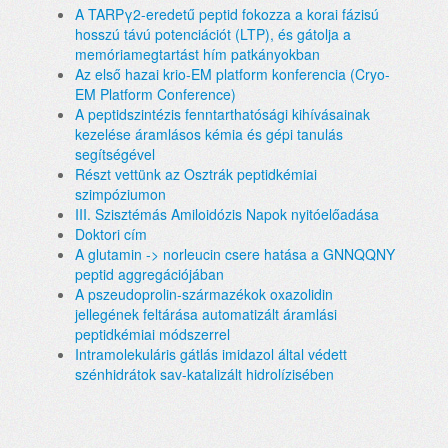
A TARPγ2-eredetű peptid fokozza a korai fázisú
hosszú távú potenciációt (LTP), és gátolja a
memóriamegtartást hím patkányokban
Az első hazai krio-EM platform konferencia (Cryo-
EM Platform Conference)
A peptidszintézis fenntarthatósági kihívásainak
kezelése áramlásos kémia és gépi tanulás
segítségével
Részt vettünk az Osztrák peptidkémiai
szimpóziumon
III. Szisztémás Amiloidózis Napok nyitóelőadása
Doktori cím
A glutamin -> norleucin csere hatása a GNNQQNY
peptid aggregációjában
A pszeudoprolin-származékok oxazolidin
jellegének feltárása automatizált áramlási
peptidkémiai módszerrel
Intramolekuláris gátlás imidazol által védett
szénhidrátok sav-katalizált hidrolízisében