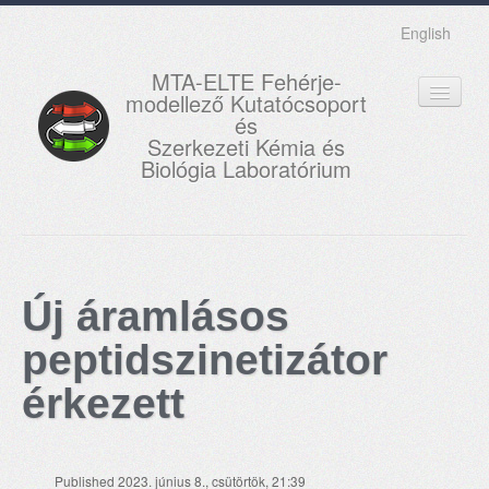
English
MTA-ELTE Fehérje-
modellező Kutatócsoport
és
Szerkezeti Kémia és
Biológia Laboratórium
FŐOLDAL
KUTATÁS
Új áramlásos
OKTATÁS
peptidszinetizátor
MUNKATÁRSAK
érkezett
AKTUÁLIS
GALÉRIA
Published 2023. június 8., csütörtök, 21:39
KAPCSOLAT