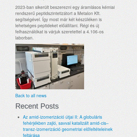
2023-ban sikerült beszerezni egy áramlásos kémiai
rendszerű peptidszintetizátort a Metalon Kft.
segítségével. Így most már két készüléken is
lehetséges peptideket előállítani. Régi és új
felhasználókat is várjuk szeretettel a 4.106-os
laborban.
Back to all news
Recent Posts
Az amid-izomerizáció útjai II: A globuláris
fehérjékben zajló, savval katalizált amid-cis–
transz-izomerizáció geometriai előfeltételeinek
feltárása