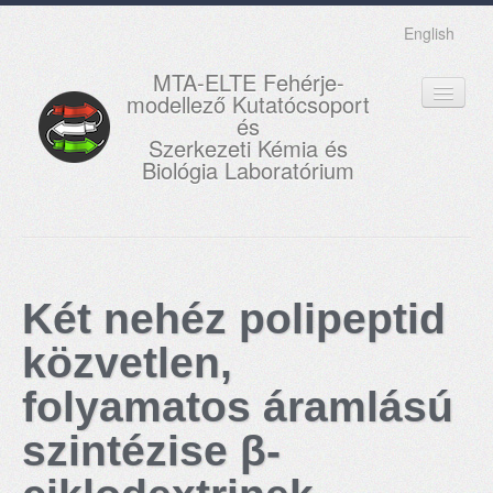
English
MTA-ELTE Fehérje-
modellező Kutatócsoport
és
Szerkezeti Kémia és
Biológia Laboratórium
FŐOLDAL
KUTATÁS
Két nehéz polipeptid
OKTATÁS
közvetlen,
MUNKATÁRSAK
folyamatos áramlású
AKTUÁLIS
szintézise β-
GALÉRIA
KAPCSOLAT