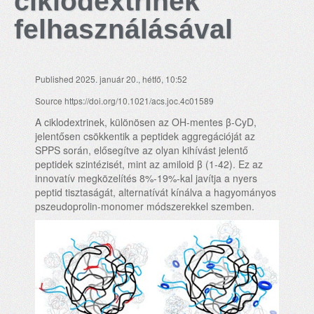
ciklodextrinek
felhasználásával
Published 2025. január 20., hétfő, 10:52
Source https://doi.org/10.1021/acs.joc.4c01589
A ciklodextrinek, különösen az OH-mentes β-CyD,
jelentősen csökkentik a peptidek aggregációját az
SPPS során, elősegítve az olyan kihívást jelentő
peptidek szintézisét, mint az amiloid β (1-42). Ez az
innovatív megközelítés 8%-19%-kal javítja a nyers
peptid tisztaságát, alternatívát kínálva a hagyományos
pszeudoprolin-monomer módszerekkel szemben.