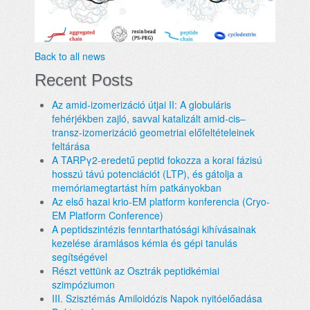
Back to all news
Recent Posts
Az amid-izomerizáció útjai II: A globuláris
fehérjékben zajló, savval katalizált amid-cis–
transz-izomerizáció geometriai előfeltételeinek
feltárása
A TARPγ2-eredetű peptid fokozza a korai fázisú
hosszú távú potenciációt (LTP), és gátolja a
memóriamegtartást hím patkányokban
Az első hazai krio-EM platform konferencia (Cryo-
EM Platform Conference)
A peptidszintézis fenntarthatósági kihívásainak
kezelése áramlásos kémia és gépi tanulás
segítségével
Részt vettünk az Osztrák peptidkémiai
szimpóziumon
III. Szisztémás Amiloidózis Napok nyitóelőadása