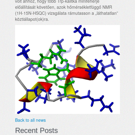
volt ahhoz, hogy több Trp-kalitka minifehérje
előállítását követően, azok hőmérsékletfüggő NMR
(1H-15N-HSQC) vizsgálata rámutasson a „láthatatlan”
köztiállapot(ok)ra.
Back to all news
Recent Posts