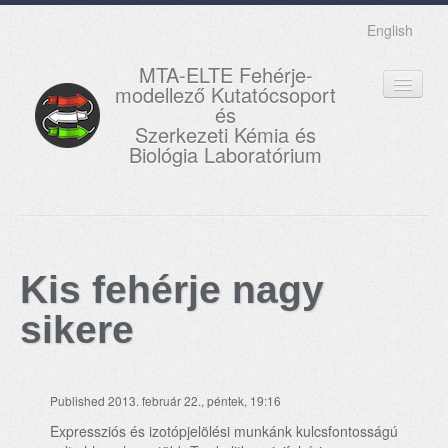
English
MTA-ELTE Fehérje-
modellező Kutatócsoport
és
Szerkezeti Kémia és
Biológia Laboratórium
FŐOLDAL
KUTATÁS
Kis fehérje nagy
OKTATÁS
sikere
MUNKATÁRSAK
AKTUÁLIS
Published 2013. február 22., péntek, 19:16
GALÉRIA
Expressziós és izotópjelölési munkánk kulcsfontosságú
KAPCSOLAT