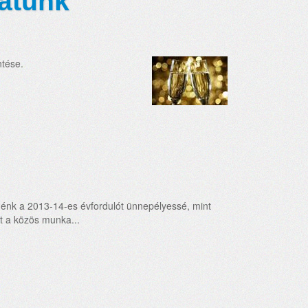
zatunk
ntése.
nk a 2013-14-es évfordulót ünnepélyessé, mint
t a közös munka...