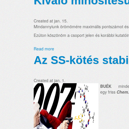
Kiváló minősítés
Created at jan. 15.
Mindannyiunk örömömére maximális pontszámot é
Ezúton köszönöm a csoport jelen és korábbi kutatói
Read more
Az SS-kötés stabi
Created at jan. 1.
BUÉK
minden c
egy friss
Chem.