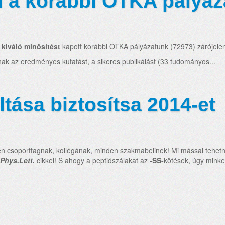
ű a korábbi OTKA pályá
s
kiváló minősítést
kapott korábbi OTKA pályázatunk (72973) zárójele
nak az eredményes kutatást, a sikeres publikálást (33 tudományos...
ltása biztosítsa 2014-et
soporttagnak, kollégának, minden szakmabelinek! Mi mással tehetné
Phys.Lett.
cikkel! S ahogy a peptidszálakat az
-SS-
kötések, úgy minke