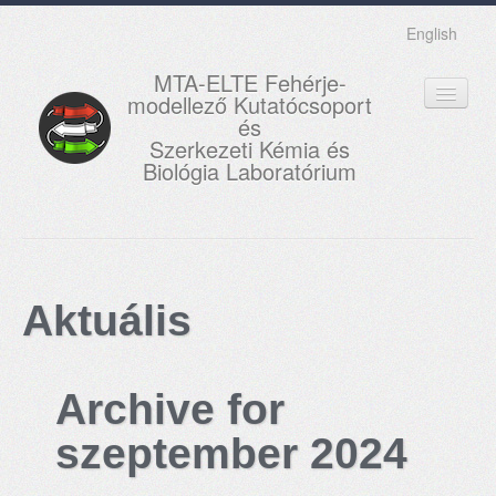
English
MTA-ELTE Fehérje-
modellező Kutatócsoport
és
Szerkezeti Kémia és
Biológia Laboratórium
FŐOLDAL
KUTATÁS
Aktuális
OKTATÁS
MUNKATÁRSAK
Archive for
AKTUÁLIS
szeptember 2024
GALÉRIA
KAPCSOLAT