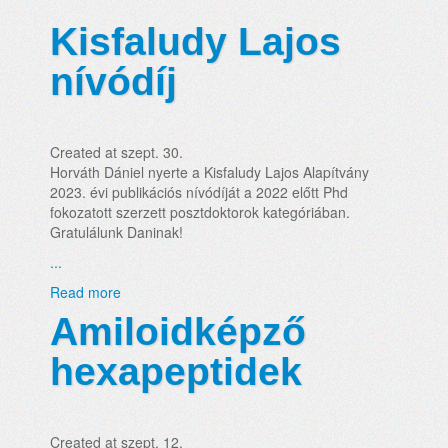
Kisfaludy Lajos
nívódíj
Created at szept. 30.
Horváth Dániel nyerte a Kisfaludy Lajos Alapítvány
2023. évi publikációs nívódíját a 2022 előtt Phd
fokozatott szerzett posztdoktorok kategóriában.
Gratulálunk Daninak!
...
Read more
Amiloidképző
hexapeptidek
Created at szept. 12.