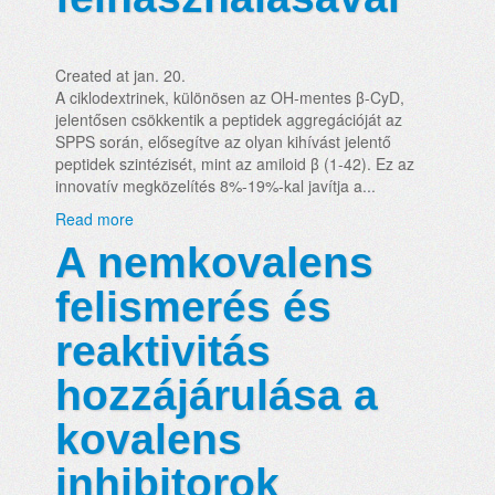
Created at jan. 20.
A ciklodextrinek, különösen az OH-mentes β-CyD,
jelentősen csökkentik a peptidek aggregációját az
SPPS során, elősegítve az olyan kihívást jelentő
peptidek szintézisét, mint az amiloid β (1-42). Ez az
innovatív megközelítés 8%-19%-kal javítja a...
Read more
A nemkovalens
felismerés és
reaktivitás
hozzájárulása a
kovalens
inhibitorok