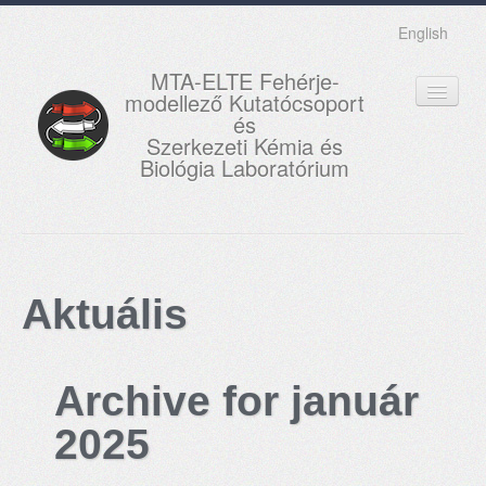
English
MTA-ELTE Fehérje-
modellező Kutatócsoport
és
Szerkezeti Kémia és
Biológia Laboratórium
FŐOLDAL
KUTATÁS
Aktuális
OKTATÁS
MUNKATÁRSAK
Archive for január
AKTUÁLIS
2025
GALÉRIA
KAPCSOLAT