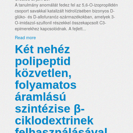
A tanulmány anomáliát fedez fel az 5,6-O-izopropilidén
csoport savakkal katalizált hidrolízisében bizonyos D-
glüko- és D-allofuranóz-származékokban, amelyek 3-
O-imidazol-szulfonil részekkel összekapcsolt C3-
epimerekhez kapcsolódnak. A fejlett...
Read more
Két nehéz
polipeptid
közvetlen,
folyamatos
áramlású
szintézise β-
ciklodextrinek
felhasználásával