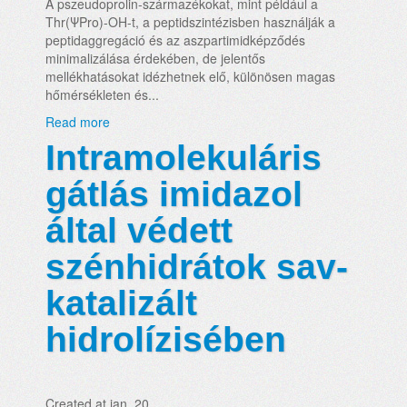
A pszeudoprolin-származékokat, mint például a
Thr(ΨPro)-OH-t, a peptidszintézisben használják a
peptidaggregáció és az aszpartimidképződés
minimalizálása érdekében, de jelentős
mellékhatásokat idézhetnek elő, különösen magas
hőmérsékleten és...
Read more
Intramolekuláris
gátlás imidazol
által védett
szénhidrátok sav-
katalizált
hidrolízisében
Created at jan. 20.