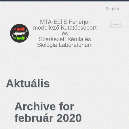
English
MTA-ELTE Fehérje-
modellező Kutatócsoport
és
Szerkezeti Kémia és
Biológia Laboratórium
FŐOLDAL
KUTATÁS
Aktuális
OKTATÁS
MUNKATÁRSAK
Archive for
AKTUÁLIS
február 2020
GALÉRIA
KAPCSOLAT