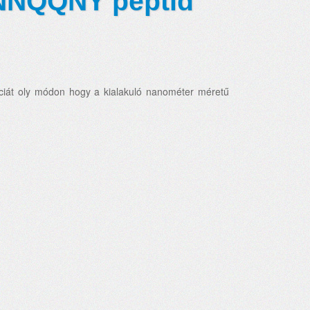
 GNNQQNY peptid
nciát oly módon hogy a kialakuló nanométer méretű