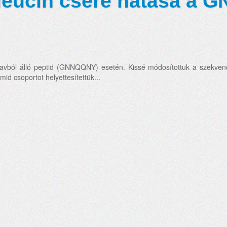
rleucin csere hatása a
savból álló peptid (GNNQQNY) esetén. Kissé módosítottuk a szekve
id csoportot helyettesítettük...