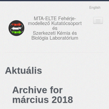
English
MTA-ELTE Fehérje-
modellező Kutatócsoport
és
Szerkezeti Kémia és
Biológia Laboratórium
FŐOLDAL
KUTATÁS
Aktuális
OKTATÁS
MUNKATÁRSAK
Archive for
AKTUÁLIS
március 2018
GALÉRIA
KAPCSOLAT