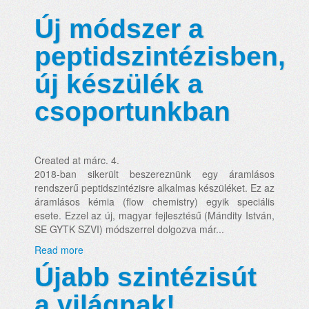
Új módszer a
peptidszintézisben,
új készülék a
csoportunkban
Created at márc. 4.
2018-ban sikerült beszereznünk egy áramlásos
rendszerű peptidszintézisre alkalmas készüléket. Ez az
áramlásos kémia (flow chemistry) egyik speciális
esete. Ezzel az új, magyar fejlesztésű (Mándity István,
SE GYTK SZVI) módszerrel dolgozva már...
Read more
Újabb szintézisút
a világnak!