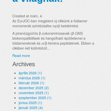
Created at márc. 4.
Az EurJOC-ban megjelent új cikkünk a foldamer
monomerek szintézisébe nyújt betekintést.
A piranózgyűrűs β-cukoraminosavak (
β-CAS
)
biokompatiblilisek és hangolható építőelemei a
foldamereknek és α/β-kiméra peptideknek. Ebben a
cikkben két különböző...
Read more
Archives
április 2026 (1)
március 2026 (1)
február 2026 (1)
december 2025 (2)
november 2025 (1)
szeptember 2025 (1)
június 2025 (1)
január 2025 (4)