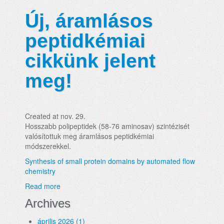
Új, áramlásos
peptidkémiai
cikkünk jelent
meg!
Created at nov. 29.
Hosszabb polipeptidek (58-76 aminosav) szintézisét
valósítottuk meg áramlásos peptidkémiai
módszerekkel.
Synthesis of small protein domains by automated flow
chemistry
Read more
Archives
április 2026 (1)