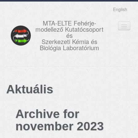
English
MTA-ELTE Fehérje-
modellező Kutatócsoport
és
Szerkezeti Kémia és
Biológia Laboratórium
FŐOLDAL
KUTATÁS
Aktuális
OKTATÁS
MUNKATÁRSAK
Archive for
AKTUÁLIS
november 2023
GALÉRIA
KAPCSOLAT