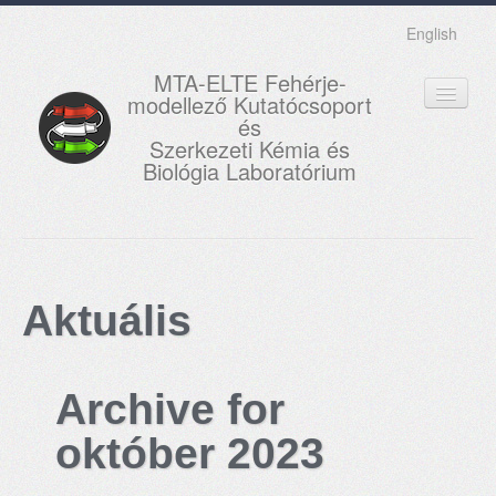
English
MTA-ELTE Fehérje-
modellező Kutatócsoport
és
Szerkezeti Kémia és
Biológia Laboratórium
FŐOLDAL
KUTATÁS
Aktuális
OKTATÁS
MUNKATÁRSAK
Archive for
AKTUÁLIS
október 2023
GALÉRIA
KAPCSOLAT