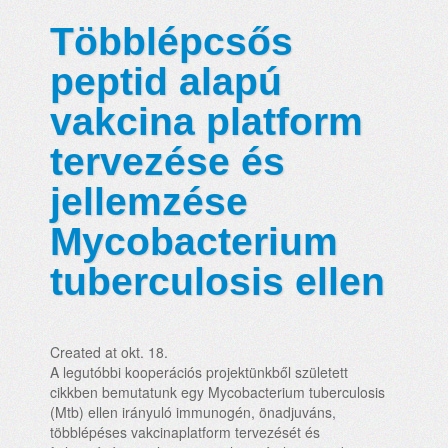
Többlépcsős
peptid alapú
vakcina platform
tervezése és
jellemzése
Mycobacterium
tuberculosis ellen
Created at okt. 18.
A legutóbbi kooperációs projektünkből született
cikkben bemutatunk egy Mycobacterium tuberculosis
(Mtb) ellen irányuló immunogén, önadjuváns,
többlépéses vakcinaplatform tervezését és