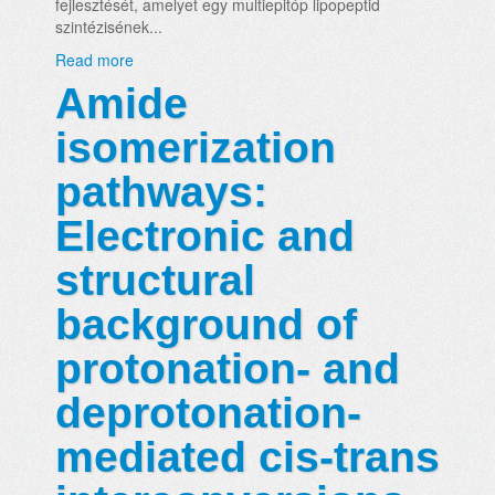
fejlesztését, amelyet egy multiepitóp lipopeptid
szintézisének...
Read more
Amide
isomerization
pathways:
Electronic and
structural
background of
protonation- and
deprotonation-
mediated cis-trans