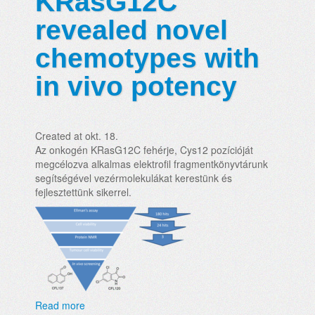
KRasG12C
revealed novel
chemotypes with
in vivo potency
Created at okt. 18.
Az onkogén KRasG12C fehérje, Cys12 pozícióját
megcélozva alkalmas elektrofil fragmentkönyvtárunk
segítségével vezérmolekulákat kerestünk és
fejlesztettünk sikerrel.
Read more