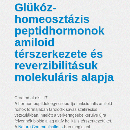
Glükóz-
homeosztázis
peptidhormonok
amiloid
térszerkezete és
reverzibilitásuk
molekuláris alapja
Created at okt. 17.
A hormon peptidek egy csoportja funkcionális amiloid
rostok formájában tárolódik savas szekréciós
vezikulákban, mielőtt a vérkeringésbe kerülve újra
felvennék biológiailag aktív helikális térszerkezetüket.
A
Nature Communications
-ben megjelent...