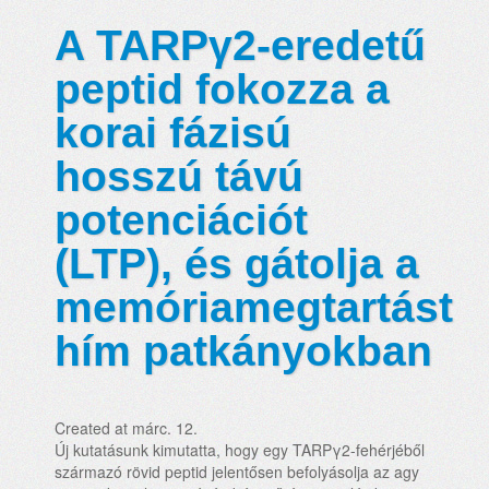
A TARPγ2-eredetű
peptid fokozza a
korai fázisú
hosszú távú
potenciációt
(LTP), és gátolja a
memóriamegtartást
hím patkányokban
Created at márc. 12.
Új kutatásunk kimutatta, hogy egy TARPγ2-fehérjéből
származó rövid peptid jelentősen befolyásolja az agy