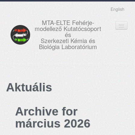
English
MTA-ELTE Fehérje-
modellező Kutatócsoport
és
Szerkezeti Kémia és
Biológia Laboratórium
FŐOLDAL
KUTATÁS
Aktuális
OKTATÁS
MUNKATÁRSAK
Archive for
AKTUÁLIS
március 2026
GALÉRIA
KAPCSOLAT