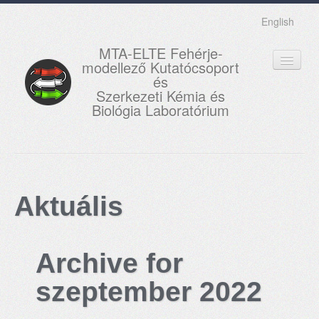
English
MTA-ELTE Fehérje-
modellező Kutatócsoport
és
Szerkezeti Kémia és
Biológia Laboratórium
FŐOLDAL
KUTATÁS
Aktuális
OKTATÁS
MUNKATÁRSAK
Archive for
AKTUÁLIS
szeptember 2022
GALÉRIA
KAPCSOLAT