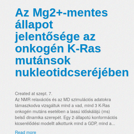
Az Mg2+-mentes
állapot
jelentősége az
onkogén K-Ras
mutánsok
nukleotidcseréjében
Created at szept. 7.
Az NMR relaxációs és az MD szimulációs adatokra
támaszkodva vizsgáltuk mind a vad, mind 3 K-Ras
onkogén mutáns esetében a lassú időskálájú (ms)
belső dinamika szerepét. Egy 2-állapotú konformációs
kicserélődési modellt alkottunk mind a GDP, mind a...
Read more