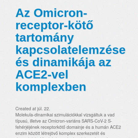
Az Omicron-
receptor-kötő
tartomány
kapcsolatelemzése
és dinamikája az
ACE2-vel
komplexben
Created at júl. 22.
Molekula-dinamikai szimulációkkal vizsgáltuk a vad
típusú, illetve az Omicron-variáns SARS-CoV-2 S-
fehérjéjének receptorkötő domainje és a humán ACE2
enzim között létrejövő komplex szerkezetét és