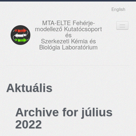
English
MTA-ELTE Fehérje-
modellező Kutatócsoport
és
Szerkezeti Kémia és
Biológia Laboratórium
FŐOLDAL
KUTATÁS
Aktuális
OKTATÁS
MUNKATÁRSAK
Archive for július
AKTUÁLIS
2022
GALÉRIA
KAPCSOLAT